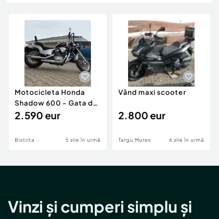
Locuri de munca
Utilaje agricole si industriale
Servicii
Piese auto si accesorii
Animale de companie
Dacia Duster
Afaceri și echipamente profesionale
Inchiriere Bunuri si Vehicule
Motocicleta Honda
Vând maxi scooter
Shadow 600 - Gata de
sezon
2.590 eur
2.800 eur
Bistrita
5 zile în urmă
Targu Mures
6 zile în urmă
Vinzi și cumperi simplu și