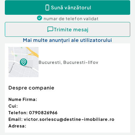
Sună vânzătorul
numar de telefon
validat
Trimite mesaj
Mai multe anunțuri ale utilizatorului
Bucuresti
,
Bucuresti-Ilfov
Despre companie
Nume Firma:
Cui:
Telefon:
0790826966
Email:
victor.sorlescu@destine-imobiliare.ro
Adresa: