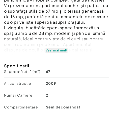
Va prezentam un apartament cochet și spațios, cu
o suprafață utilă de 67 mp și o terasă generoasă
de 16 mp, perfectă pentru momentele de relaxare
cu o priveliște superbă asupra orașului.
Livingul și bucătăria open-space formează un
spațiu amplu de 38 mp, modern și plin de lumină
naturală, ideal pentru viața de zi cu zi sau pentru
seri în compania prietenilor. Apartamentul
dispune de două băi, finisaje de calitate și
Vezi mai mult
contorizare separată.
Se vinde complet mobilat și utilat, exact ca în
Specificații
imaginile de prezentare — proprietarul păstrează
Suprafață utilă (m²)
67
doar obiectele personale. Beneficiezi de toate
electronicele și electrocasnicele, gata de folosit
din prima zi.
An constructie
2009
Conectivitatea este excelentă:
12 minute de mers pe jos până la stația de metrou
Numar Camere
2
Eroii Revoluției
18 minute până la Orășelul Copiilor
Compartimentare
Semidecomandat
20 minute până la metrou Constantin