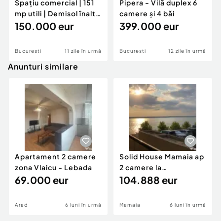
Spațiu comercial | 151
Pipera - Vilă duplex 6
mp utili | Demisol înalt |
camere și 4 băi
Militari
150.000 eur
399.000 eur
Bucuresti
11 zile în urmă
Bucuresti
12 zile în urmă
Anunturi similare
Apartament 2 camere
Solid House Mamaia ap
zona Vlaicu - Lebada
2 camere la
69.000 eur
cheie,langa Mega
104.888 eur
Image
Arad
6 luni în urmă
Mamaia
6 luni în urmă