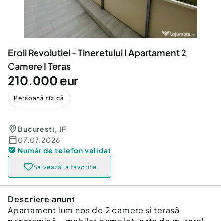
Locuri de munca
Utilaje agricole si industriale
Servicii
Piese auto si accesorii
Animale de companie
Dacia Duster
Afaceri și echipamente profesionale
Eroii Revolutiei - Tineretului I Apartament 2
Inchiriere Bunuri si Vehicule
Camere I Teras
210.000 eur
Persoană fizică
Bucuresti
,
IF
07.07.2026
Număr de telefon
validat
Salvează la favorite
Descriere anunt
Apartament luminos de 2 camere și terasă
panoramică – mobilat complet, gata de mutare!