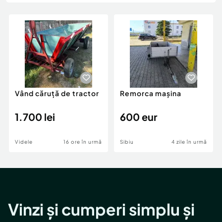
Locuri de munca
Utilaje agricole si industriale
Servicii
Piese auto si accesorii
Animale de companie
Dacia Duster
Afaceri și echipamente profesionale
Inchiriere Bunuri si Vehicule
Vând căruță de tractor
Remorca mașina
1.700 lei
600 eur
Videle
16 ore în urmă
Sibiu
4 zile în urmă
Vinzi și cumperi simplu și