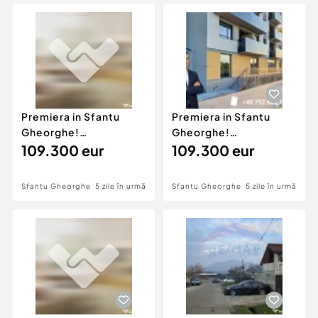
Locuri de munca
Utilaje agricole si industriale
Servicii
Piese auto si accesorii
Animale de companie
Dacia Duster
Afaceri și echipamente profesionale
Inchiriere Bunuri si Vehicule
Premiera in Sfantu
Premiera in Sfantu
Gheorghe!
Gheorghe!
Apartament NZEB A , 2
109.300 eur
Apartament NZEB A , 2
109.300 eur
camere, 6
camere, 6
Sfantu Gheorghe
5 zile în urmă
Sfantu Gheorghe
5 zile în urmă