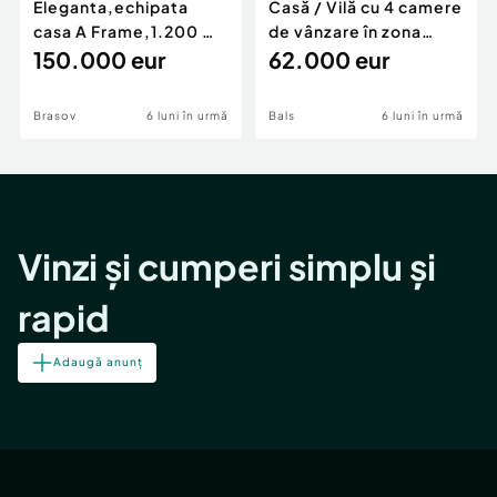
Eleganta,echipata
Casă / Vilă cu 4 camere
casa A Frame,1.200 mp
de vânzare în zona
teren,deschidere Pia
150.000 eur
Periferie
62.000 eur
Brasov
6 luni în urmă
Bals
6 luni în urmă
Vinzi și cumperi simplu și
rapid
Adaugă anunț