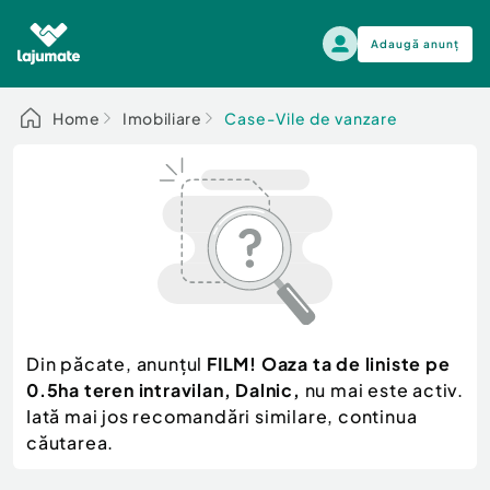
Adaugă anunț
Alege categoria
Home
Imobiliare
Case-Vile de vanzare
Auto, moto si ambarcatiuni
Toate Anunturile
Auto, moto si ambarcatiuni
Imobiliare
Autoturisme
Electronice si electrocasnice
Anvelope si Jante
Casa si gradina
Alege dupa sezon
Piese auto
Scutere - ATV - UTV
Din păcate, anunțul
FILM! Oaza ta de liniste pe
Mama si copilul
Autoutilitare
0.5ha teren intravilan, Dalnic,
nu mai este activ.
Moda si frumusete
Ambarcatiuni
Iată mai jos recomandări similare, continua
Sport, timp liber, arta
căutarea.
Camioane - Rulote - Remorci
Agro si Industrie
Motociclete