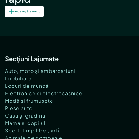
Adaugă anunț
Secțiuni Lajumate
Auto, moto și ambarcațiuni
Imobiliare
Locuri de muncă
Electronice și electrocasnice
Modă și frumusețe
Piese auto
Casă și grădină
Mama și copilul
Sport, timp liber, artă
Animale de companie