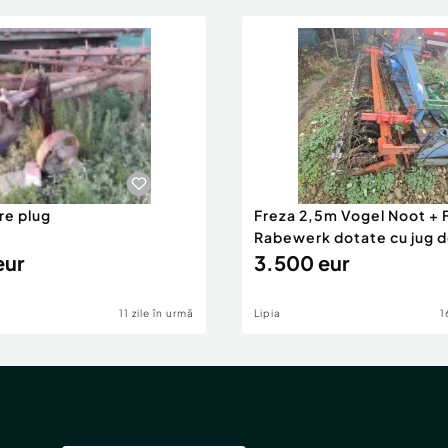
re plug
Freza 2,5m Vogel Noot + 
Rabewerk dotate cu jug 
eur
prindere hidraulic
3.500 eur
11 zile în urmă
Lipia
1