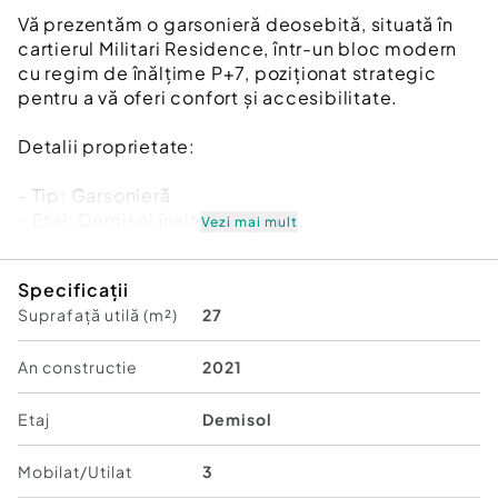
Vă prezentăm o garsonieră deosebită, situată în
cartierul Militari Residence, într-un bloc modern
cu regim de înălțime P+7, poziționat strategic
pentru a vă oferi confort și accesibilitate.
Detalii proprietate:
- Tip: Garsonieră
- Etaj: Demisol înalt
Vezi mai mult
- Finalizata - mutare imediata !!
- Locație: Militari Residence
Specificații
Suprafață utilă (m²)
27
Avantaje:
- Bloc nou, construit cu materiale de calitate,
An constructie
2021
garantând un standard ridicat de confort.
- Poziție excelentă, în imediata apropiere a
Etaj
Demisol
mijloacelor de transport în comun, pentru o
deplasare facilă către orice zonă a orașului.
Mobilat/Utilat
3
- Acces rapid la instituții educaționale (școli