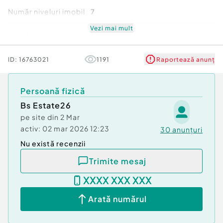
publice), centre comerciale, supermarketuri și
Număr niveluri imobil
7
mall-uri.
- Zonă liniștită, ideală pentru locuit sau investiție.
Vezi mai mult
Comfort
1
Acum este momentul să achiziționați locuința
Stare
Nouă
ID:
16763021
1191
Raportează anunț
visurilor dumneavoastră!
Contactați-ne pentru mai multe detalii și
Persoană fizică
programarea unei vizionări.
Bs Estate26
Confort:
1
pe site din
2 Mar
Tip imobil:
Bloc de apartamente
activ:
02 mar 2026 12:23
30
anunțuri
Posibilitate parcare: Da
Nu există recenzii
Nr. locuri parcare:
1
Trimite mesaj
XXXX XXX XXX
Arată numărul