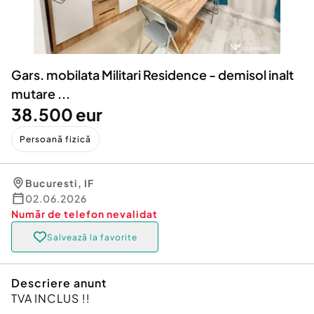
Locuri de munca
Utilaje agricole si industriale
Servicii
Piese auto si accesorii
Animale de companie
Dacia Duster
Afaceri și echipamente profesionale
Gars. mobilata Militari Residence - demisol inalt
Inchiriere Bunuri si Vehicule
mutare ...
38.500 eur
Persoană fizică
Bucuresti
,
IF
02.06.2026
Număr de telefon
nevalidat
Salvează la favorite
Descriere anunt
TVA INCLUS !!