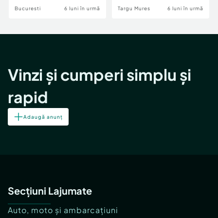
Bucuresti
6 luni în urmă
Targu Mures
6 luni în urmă
Vinzi și cumperi simplu și
rapid
Adaugă anunț
Secțiuni Lajumate
Auto, moto și ambarcațiuni