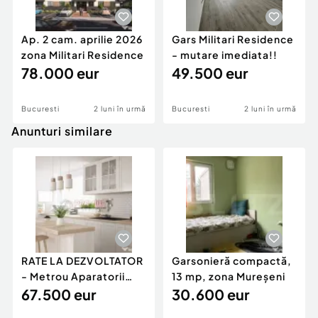
Ap. 2 cam. aprilie 2026
Gars Militari Residence
zona Militari Residence
- mutare imediata!!
78.000 eur
49.500 eur
Bucuresti
2 luni în urmă
Bucuresti
2 luni în urmă
Anunturi similare
RATE LA DEZVOLTATOR
Garsonieră compactă,
- Metrou Aparatorii
13 mp, zona Mureșeni
Patriei -
67.500 eur
30.600 eur