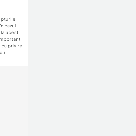
epturile
în cazul
e la acest
important
 cu privire
 cu