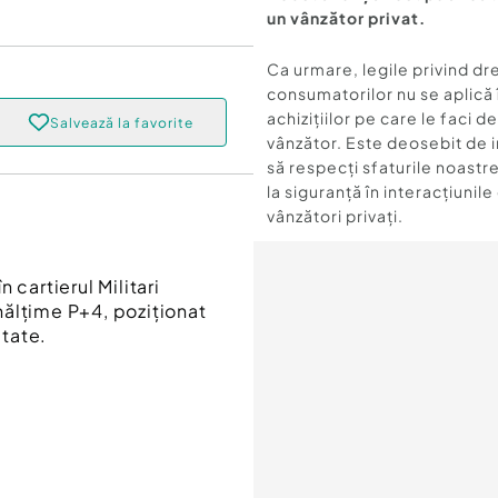
un vânzător privat.
Ca urmare, legile privind dr
consumatorilor nu se aplică 
achizițiilor pe care le faci d
Salvează la favorite
vânzător. Este deosebit de 
să respecți sfaturile noastre
la siguranță în interacțiunile
vânzători privați.
 cartierul Militari
ălțime P+4, poziționat
itate.