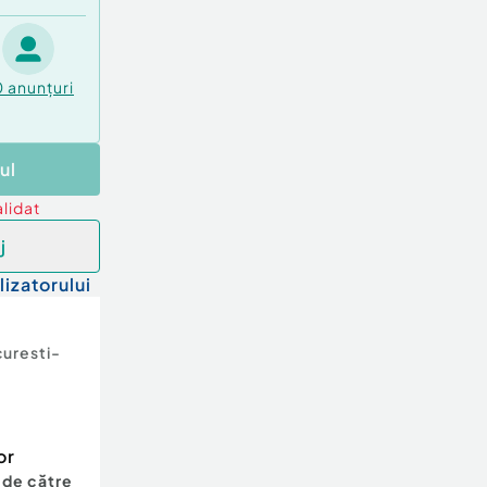
0
anunțuri
ul
lidat
j
lizatorului
uresti-
or
 de către