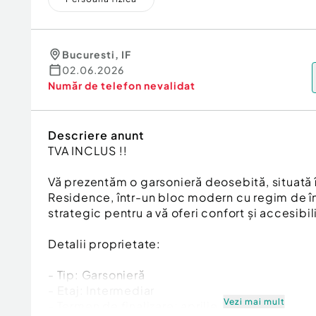
Bucuresti
,
IF
02.06.2026
Număr de telefon
nevalidat
Descriere anunt
TVA INCLUS !!
Vă prezentăm o garsonieră deosebită, situată în
Residence, într-un bloc modern cu regim de în
strategic pentru a vă oferi confort și accesibil
Detalii proprietate:
- Tip: Garsonieră
- Etaj: Intermediar
Vezi mai mult
- Termen de finalizare: aprilie 2026