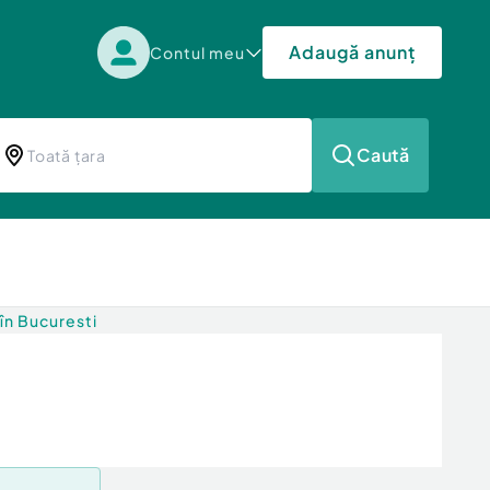
Adaugă anunț
Contul meu
Caută
în Bucuresti