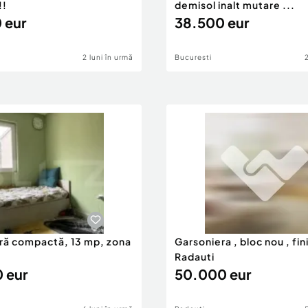
!!
demisol inalt mutare ...
 eur
38.500 eur
2 luni în urmă
Bucuresti
ră compactă, 13 mp, zona
Garsoniera , bloc nou , fin
Radauti
 eur
50.000 eur