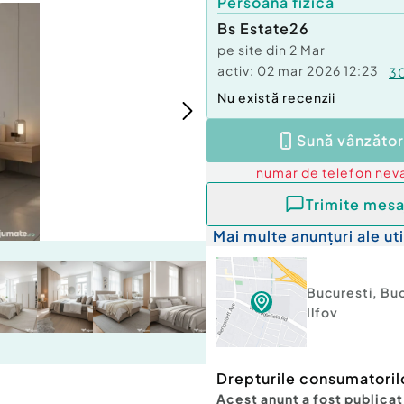
Persoană fizică
Bs Estate26
pe site din
2 Mar
activ:
02 mar 2026 12:23
3
Nu există recenzii
Sună vânzător
numar de telefon
neva
Trimite mesa
Mai multe anunțuri ale uti
Bucuresti
,
Buc
Ilfov
Drepturile consumatoril
Acest anunț a fost publicat