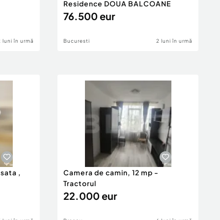
Residence DOUA BALCOANE
76.500 eur
2 luni în urmă
Bucuresti
2 luni în urmă
isata ,
Camera de camin, 12 mp -
Tractorul
22.000 eur