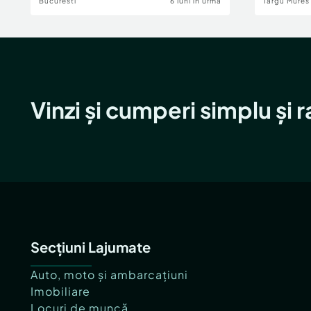
Bucuresti
6 luni în urmă
Targu Mures
Vinzi și cumperi simplu și 
Secțiuni Lajumate
Auto, moto și ambarcațiuni
Imobiliare
Locuri de muncă