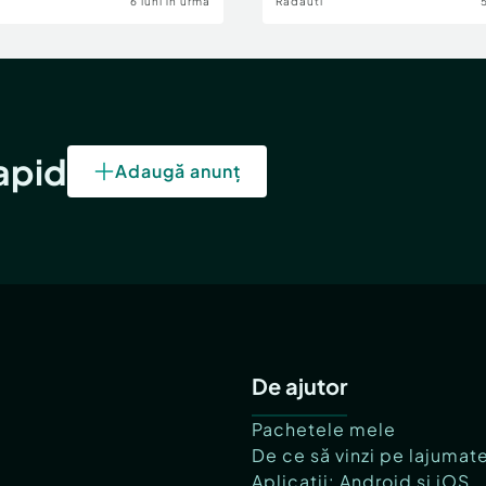
6 luni în urmă
Radauti
rapid
Adaugă anunț
De ajutor
Pachetele mele
De ce să vinzi pe lajumat
Aplicații: Android și iOS