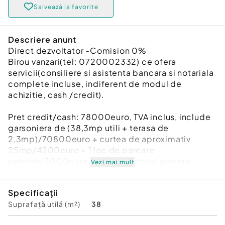
Salvează la favorite
Descriere anunt
Direct dezvoltator -Comision 0%
Birou vanzari(tel: 0720002332) ce ofera
servicii(consiliere si asistenta bancara si notariala
complete incluse, indiferent de modul de
achizitie, cash /credit).
Pret credit/cash: 78000euro, TVA inclus, include
garsoniera de (38,3mp utili + terasa de
2,3mp)/70800euro + curtea de aproximativ
25mp/4200euro + 1 loc de parcare
exterior/3000euro, conform schitei atasate.
Vezi mai mult
Un ansamblu rezidential modern, aflat in
Specificații
constructie, situat in zona semicentrala(S-V) din
Suprafață utilă (m²)
38
Popești-Leordeni, avand termen de predare in
vara anului 2027.