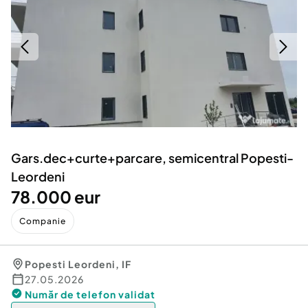
Locuri de munca
Utilaje agricole si industriale
Servicii
Piese auto si accesorii
Animale de companie
Dacia Duster
Afaceri și echipamente profesionale
Inchiriere Bunuri si Vehicule
Gars.dec+curte+parcare, semicentral Popesti-
Leordeni
78.000 eur
Companie
Popesti Leordeni
,
IF
27.05.2026
Număr de telefon
validat