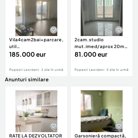
Vila4cam2bai+parcare,mob-
2cam.studio
util
mut.imed/aprox 20min
complet/semicentral
185.000 eur
pe jos metrou D.
81.000 eur
Popesti...
Leonida
Popesti Leordeni
2 zile în urmă
Popesti Leordeni
5 zile în urmă
Anunturi similare
RATE LA DEZVOLTATOR
Garsonieră compactă,