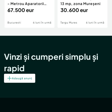
- Metrou Aparatorii
13 mp, zona Mureșeni
Patriei -
67.500 eur
30.600 eur
Bucuresti
6 luni în urmă
Targu Mures
6 luni în urmă
Vinzi și cumperi simplu și
rapid
Adaugă anunț