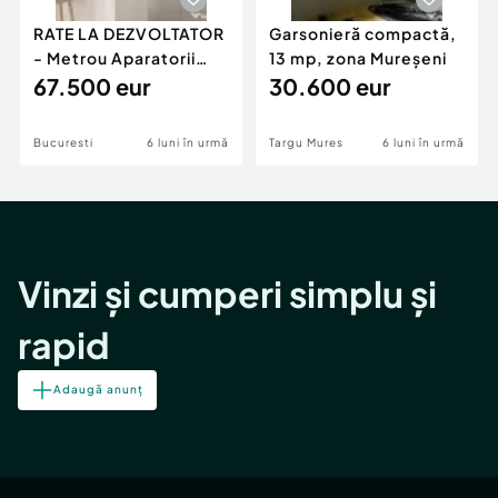
RATE LA DEZVOLTATOR
Garsonieră compactă,
- Metrou Aparatorii
13 mp, zona Mureșeni
Patriei -
67.500 eur
30.600 eur
Bucuresti
6 luni în urmă
Targu Mures
6 luni în urmă
Vinzi și cumperi simplu și
rapid
Adaugă anunț