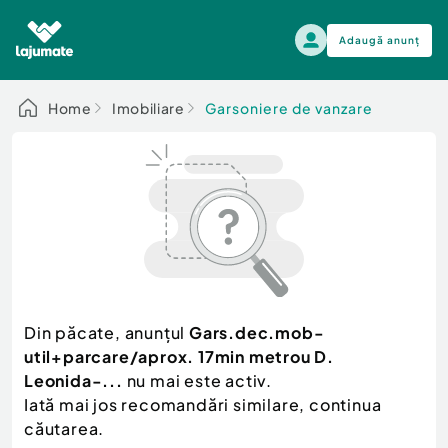
Adaugă anunț
Alege categoria
Home
Imobiliare
Garsoniere de vanzare
Auto, moto si ambarcatiuni
Toate Anunturile
Auto, moto si ambarcatiuni
Imobiliare
Autoturisme
Electronice si electrocasnice
Anvelope si Jante
Casa si gradina
Alege dupa sezon
Piese auto
Scutere - ATV - UTV
Din păcate, anunțul
Gars.dec.mob-
Mama si copilul
Autoutilitare
util+parcare/aprox. 17min metrou D.
Moda si frumusete
Ambarcatiuni
Leonida-...
nu mai este activ.
Sport, timp liber, arta
Iată mai jos recomandări similare, continua
Camioane - Rulote - Remorci
Agro si Industrie
căutarea.
Motociclete