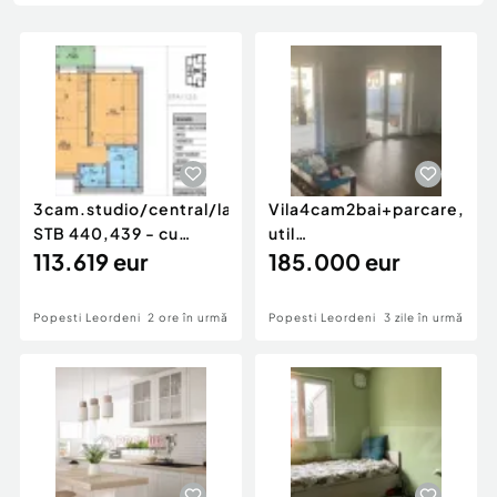
Locuri de munca
Utilaje agricole si industriale
Servicii
Piese auto si accesorii
Animale de companie
Dacia Duster
Afaceri și echipamente profesionale
Inchiriere Bunuri si Vehicule
3cam.studio/central/langa
Vila4cam2bai+parcare,mo
STB 440,439 - cu
util
capat metrou P...
113.619 eur
complet/semicentral
185.000 eur
Popesti...
Popesti Leordeni
2 ore în urmă
Popesti Leordeni
3 zile în urmă