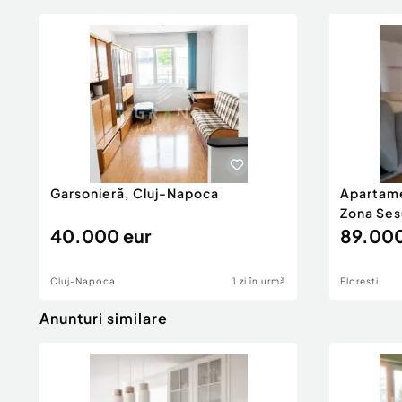
Garsonieră, Cluj-Napoca
Apartame
Zona Sesu
40.000 eur
89.000
Cluj-Napoca
1 zi în urmă
Floresti
Anunturi similare