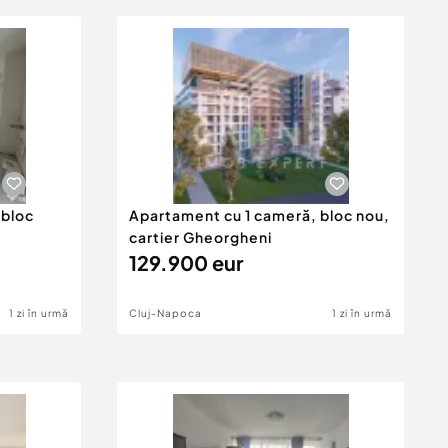
 bloc
Apartament cu 1 cameră, bloc nou,
cartier Gheorgheni
129.900 eur
1 zi în urmă
Cluj-Napoca
1 zi în urmă