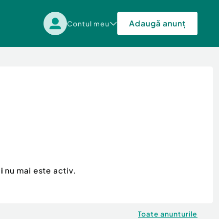
Adaugă anunț
Contul meu
i
nu mai este activ.
Toate anunturile