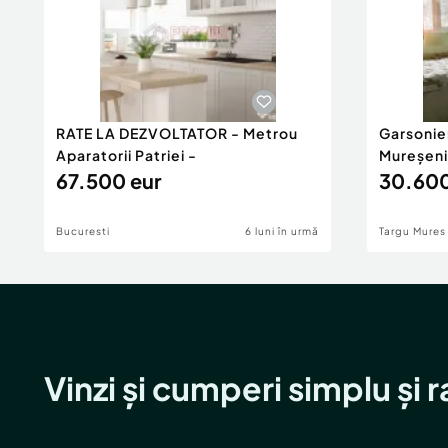
RATE LA DEZVOLTATOR - Metrou
Garsonie
Aparatorii Patriei -
Mureșeni
67.500 eur
30.600
Bucuresti
6 luni în urmă
Targu Mures
Vinzi și cumperi simplu și 