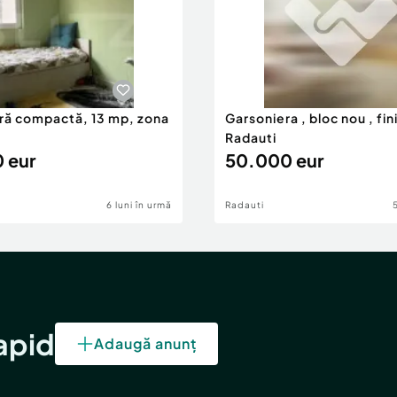
ră compactă, 13 mp, zona
Garsoniera , bloc nou , fin
Radauti
 eur
50.000 eur
6 luni în urmă
Radauti
rapid
Adaugă anunț