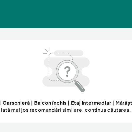
ul
Garsonieră | Balcon închis | Etaj intermediar | Mărășt
Iată mai jos recomandări similare, continua căutarea.