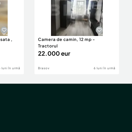
isata ,
Camera de camin, 12 mp -
Tractorul
22.000 eur
5 luni în urmă
Brasov
6 luni în urmă