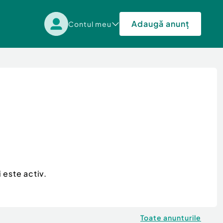
Adaugă anunț
Contul meu
 este activ.
Toate anunturile