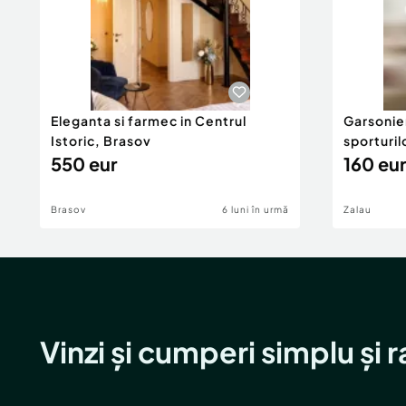
Eleganta si farmec in Centrul
Garsonier
Istoric, Brasov
sporturil
550 eur
160 eur
Brasov
6 luni în urmă
Zalau
Vinzi și cumperi simplu și 