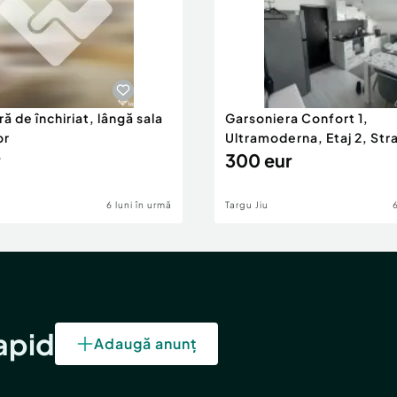
ă de închiriat, lângă sala
Garsoniera Confort 1,
or
Ultramoderna, Etaj 2, Stra
2
300 eur
6 luni în urmă
Targu Jiu
rapid
Adaugă anunț