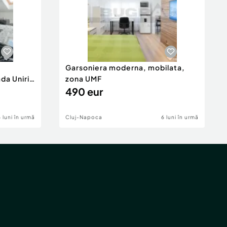
Garsoniera moderna, mobilata,
da Unirii
zona UMF
490 eur
6 luni în urmă
Cluj-Napoca
6 luni în urmă