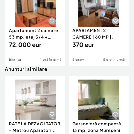
Apartament 2 camere,
APARTAMENT 2
53 mp, etaj 3/4 +
CAMERE | 60 MP |
parcare acoperită |
72.000 eur
GENERAL MOCIULSCHI
370 eur
| BALCON DE
Bistrita
1 oră în urmă
Brasov
5 ore în urmă
Anunturi similare
RATE LA DEZVOLTATOR
Garsonieră compactă,
- Metrou Aparatorii
13 mp, zona Mureșeni