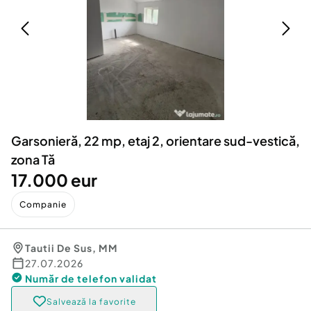
Locuri de munca
Utilaje agricole si industriale
Servicii
Piese auto si accesorii
Animale de companie
Dacia Duster
Afaceri și echipamente profesionale
Inchiriere Bunuri si Vehicule
Garsonieră, 22 mp, etaj 2, orientare sud-vestică,
zona Tă
17.000 eur
Companie
Tautii De Sus
,
MM
27.07.2026
Număr de telefon
validat
Salvează la favorite