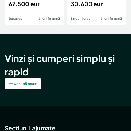
Patriei -
67.500 eur
30.600 eur
Bucuresti
6 luni în urmă
Targu Mures
6 luni în urmă
Vinzi și cumperi simplu și
rapid
Adaugă anunț
Secțiuni Lajumate