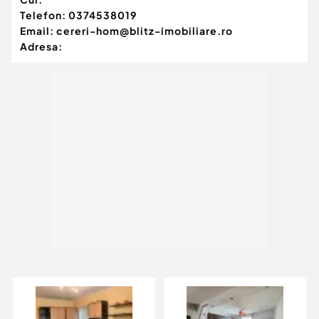
Telefon:
0374538019
Email:
cereri-hom@blitz-imobiliare.ro
Adresa: