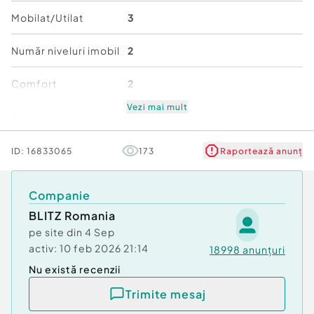
Cod ofertă / ID BLITZ: P171712
Mobilat/Utilat
3
Id intern: P171712
Număr niveluri imobil
2
Confort:
2
Tip imobil:
Bloc de apartamente
Comfort
2
Vezi mai mult
Stare
Bună
ID:
16833065
173
Raportează anunț
Companie
BLITZ Romania
pe site din
4 Sep
activ:
10 feb 2026 21:14
18998
anunțuri
Nu există recenzii
Trimite mesaj