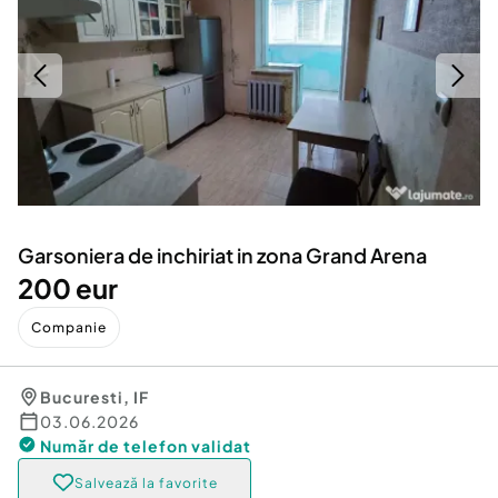
Locuri de munca
Utilaje agricole si industriale
Servicii
Piese auto si accesorii
Animale de companie
Dacia Duster
Afaceri și echipamente profesionale
Inchiriere Bunuri si Vehicule
Garsoniera de inchiriat in zona Grand Arena
200 eur
Companie
Bucuresti
,
IF
03.06.2026
Număr de telefon
validat
Salvează la favorite