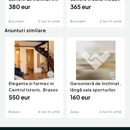
zona Militari
380 eur
Pallady
365 eur
Bucuresti
2 luni în urmă
Bucuresti
2 luni în urmă
Anunturi similare
Eleganta si farmec in
Garsonieră de închiriat,
Centrul Istoric, Brasov
lângă sala sporturilor
550 eur
160 eur
Brasov
6 luni în urmă
Zalau
6 luni în urmă