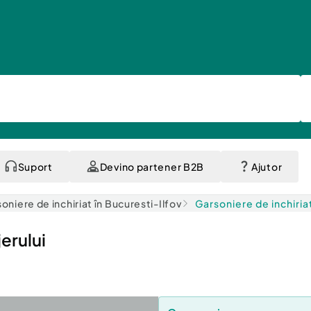
Suport
Devino partener B2B
Ajutor
oniere de inchiriat în Bucuresti-Ilfov
Garsoniere de inchiria
jerului