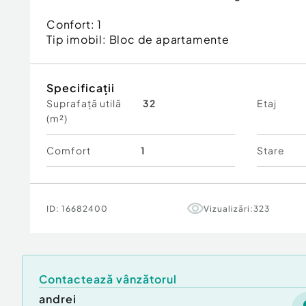
Confort:
1
Tip imobil:
Bloc de apartamente
Specificații
Suprafață utilă
32
Etaj
(m²)
Comfort
1
Stare
ID:
16682400
Vizualizări:
323
Contactează vânzătorul
andrei