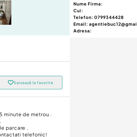
Nume Firma:
Cui:
Telefon:
0799344428
Email:
agentiebuc12@gmai
Adresa:
Salvează la favorite
a 5 minute de metrou .
.
de parcare .
ontactati telefonic!