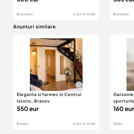
Bucuresti
2 luni în urmă
Bucuresti
Anunturi similare
Eleganta si farmec in Centrul
Garsonier
Istoric, Brasov
sporturil
550 eur
160 eur
Brasov
6 luni în urmă
Zalau