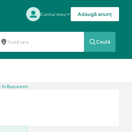
Adaugă anunț
Contul meu
Caută
t în Bucuresti