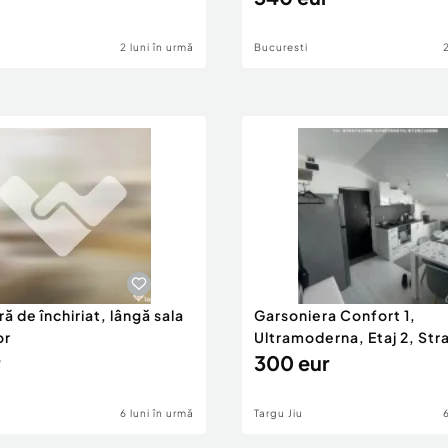
2 luni în urmă
Bucuresti
ă de închiriat, lângă sala
Garsoniera Confort 1,
or
Ultramoderna, Etaj 2, Stra
2
300 eur
6 luni în urmă
Targu Jiu