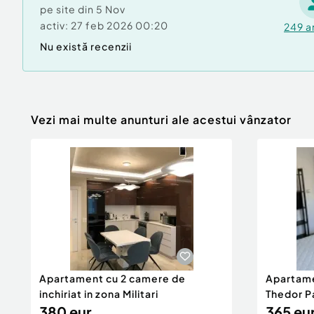
pe site din
5 Nov
activ:
27 feb 2026 00:20
249
a
Nu există recenzii
Vezi mai multe anunturi ale acestui vânzator
Apartament cu 2 camere de
Apartame
inchiriat in zona Militari
Thedor P
380 eur
365 eu