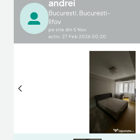
andrei
Bucuresti
,
Bucuresti-
Ilfov
pe site din
5 Nov
activ: 27 Feb 2026 00:20