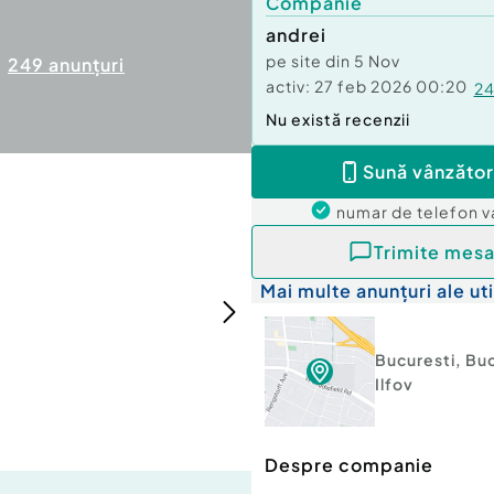
Companie
andrei
pe site din
5 Nov
249
anunțuri
activ:
27 feb 2026 00:20
2
Nu există recenzii
Sună vânzător
numar de telefon
v
Trimite mesa
Mai multe anunțuri ale uti
Bucuresti
,
Buc
Ilfov
Despre companie