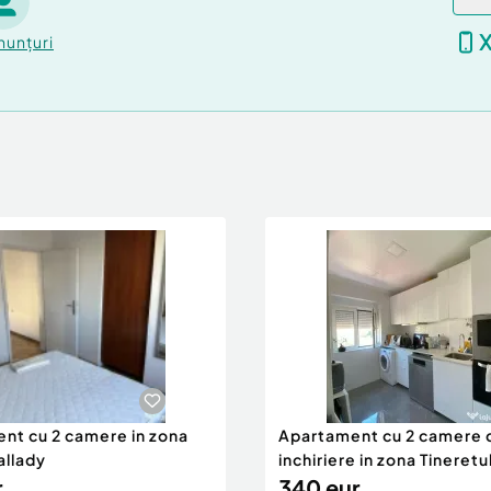
nunțuri
nt cu 2 camere in zona
Apartament cu 2 camere 
allady
inchiriere in zona Tineretu
r
340 eur