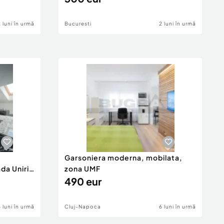
2 luni în urmă
Bucuresti
2 luni în urmă
Garsoniera moderna, mobilata,
da Unirii
zona UMF
490 eur
6 luni în urmă
Cluj-Napoca
6 luni în urmă