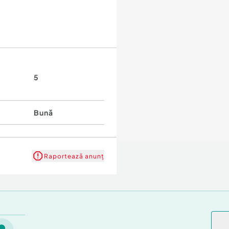
5
Bună
Raportează anunț