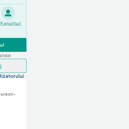
49
anunțuri
ul
alidat
j
lizatorului
uresti-