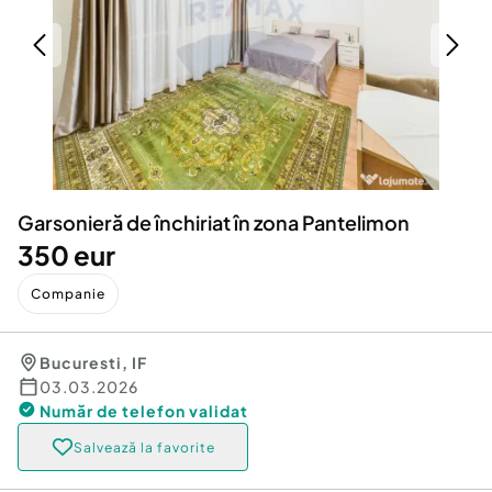
Locuri de munca
Utilaje agricole si industriale
Servicii
Piese auto si accesorii
Animale de companie
Dacia Duster
Afaceri și echipamente profesionale
Inchiriere Bunuri si Vehicule
Garsonieră de închiriat în zona Pantelimon
350 eur
Companie
Bucuresti
,
IF
03.03.2026
Număr de telefon
validat
Salvează la favorite