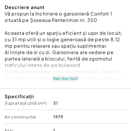
Descriere anunt
Vă propun la închiriere o garsonieră Confort 1
situată pe Șoseaua Pantelimon nr. 350
Aceasta oferă un spațiu eficient și ușor de locuit,
cu 31 mp utili și o logie generoasă de peste 8,12
mp pentru relaxare sau spațiu suplimentar.
Ai liniște de zi cu zi. Garsoniera are vedere pe
partea laterală a blocului, ferită de zgomotul
traficului intens de pe bulevard.
Compartimentarea este decomandată, ceea ce
îți oferă intimitate și o organizare clară a spațiului.
Vezi mai mult
Etajul 1 îți dă acces rapid în și din apartament, fără
a aștepta liftul.
Specificații
Garsoniera este mobilată și utilată complet,
Suprafață utilă (m²)
31
renovată recent și pregătită pentru mutare
imediată.
Ai transport public la îndemână. La doar 1–2
An constructie
1979
minute de mers pe jos găsești stații pentru
autobuze și troleibuze pe Șoseaua Pantelimon.
Etaj
1