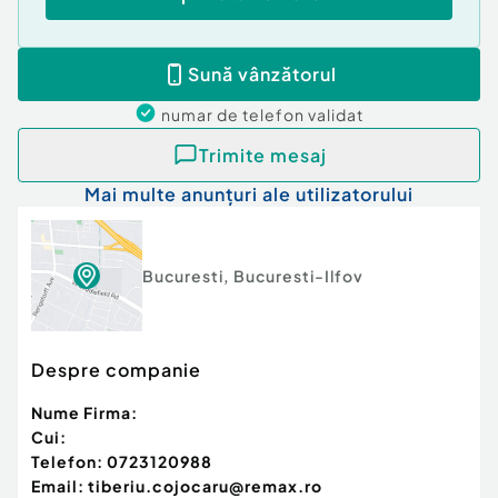
sau un cuplu care vrea confort, funcționalitate și
conectivitate reală cu orașul, toate într-o zonă cu
facilități la câteva minute distanță.
Sună vânzătorul
Disponibilă imediat pentru închiriere.
numar de telefon
validat
Confort:
1
Trimite mesaj
Tip imobil:
Bloc de apartamente
Posibilitate parcare: Nu
Mai multe anunțuri ale utilizatorului
Bucuresti
,
Bucuresti-Ilfov
Despre companie
Nume Firma:
Cui:
Telefon:
0723120988
Email:
tiberiu.cojocaru@remax.ro