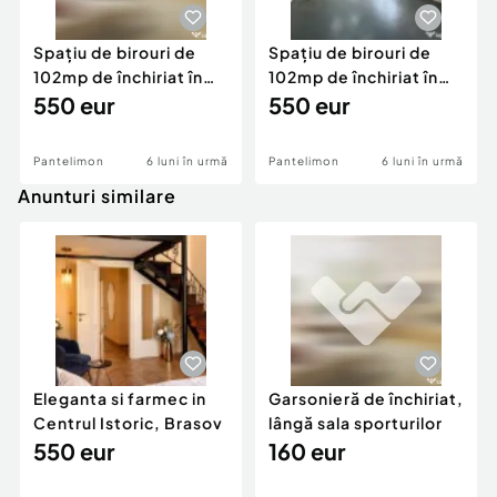
Spațiu de birouri de
Spațiu de birouri de
102mp de închiriat în
102mp de închiriat în
zona Est
550 eur
zona Est
550 eur
Pantelimon
6 luni în urmă
Pantelimon
6 luni în urmă
Anunturi similare
Eleganta si farmec in
Garsonieră de închiriat,
Centrul Istoric, Brasov
lângă sala sporturilor
550 eur
160 eur