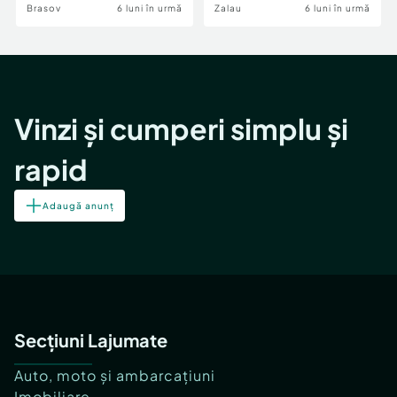
Brasov
6 luni în urmă
Zalau
6 luni în urmă
Vinzi și cumperi simplu și
rapid
Adaugă anunț
Secțiuni Lajumate
Auto, moto și ambarcațiuni
Imobiliare