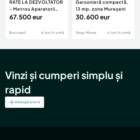
RATE LA DEZVOLTATOR
Garsonieră compactă,
- Metrou Aparatorii
13 mp, zona Mureșeni
Patriei -
67.500 eur
30.600 eur
Bucuresti
6 luni în urmă
Targu Mures
6 luni în urmă
Vinzi și cumperi simplu și
rapid
Adaugă anunț