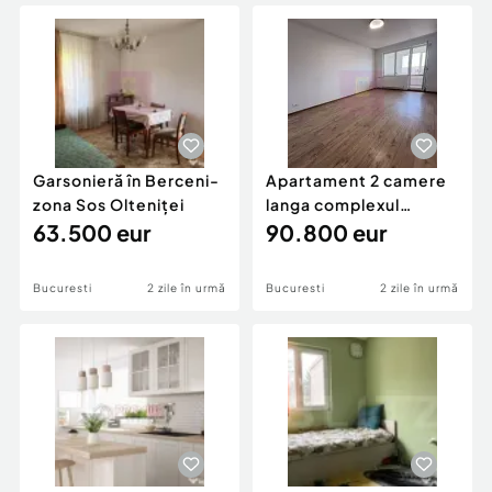
Locuri de munca
Utilaje agricole si industriale
Servicii
Piese auto si accesorii
Animale de companie
Dacia Duster
Afaceri și echipamente profesionale
Inchiriere Bunuri si Vehicule
Garsonieră în Berceni-
Apartament 2 camere
zona Sos Olteniței
langa complexul
63.500 eur
comercial Auchan Titan
90.800 eur
Bucuresti
2 zile în urmă
Bucuresti
2 zile în urmă