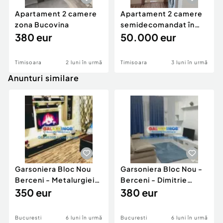
Apartament 2 camere
Apartament 2 camere
zona Bucovina
semidecomandat în
380 eur
zona BUZIASULUI-AEM
50.000 eur
Timisoara
2 luni în urmă
Timisoara
3 luni în urmă
Anunturi similare
Garsoniera Bloc Nou
Garsoniera Bloc Nou -
Berceni - Metalurgiei
Berceni - Dimitrie
Park - Postalionul
350 eur
Leonida
380 eur
Bucuresti
6 luni în urmă
Bucuresti
6 luni în urmă