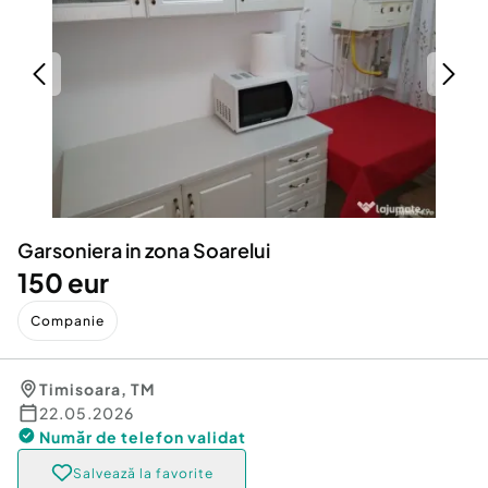
Locuri de munca
Utilaje agricole si industriale
Servicii
Piese auto si accesorii
Animale de companie
Dacia Duster
Afaceri și echipamente profesionale
Inchiriere Bunuri si Vehicule
Garsoniera in zona Soarelui
150 eur
Companie
Timisoara
,
TM
22.05.2026
Număr de telefon
validat
Salvează la favorite