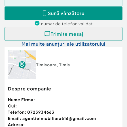
Sună vânzătorul
numar de telefon
validat
Trimite mesaj
Mai multe anunțuri ale utilizatorului
Timisoara
,
Timis
Despre companie
Nume Firma:
Cui:
Telefon:
0723934663
Email:
agentieimobiliara616@gmail.com
Adresa: