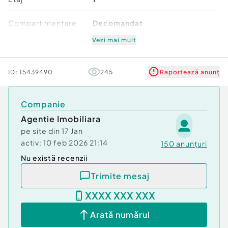
Compartimentare
Decomandat
Vezi mai mult
Stare
Bună
Comfort
1
ID:
15439490
245
Raportează anunț
Companie
Agentie Imobiliara
pe site din
17 Jan
activ:
10 feb 2026 21:14
150
anunțuri
Nu există recenzii
Trimite mesaj
XXXX XXX XXX
Arată numărul