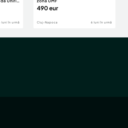
da Unirii
zona UMF
490 eur
6 luni în urmă
Cluj-Napoca
6 luni în urmă