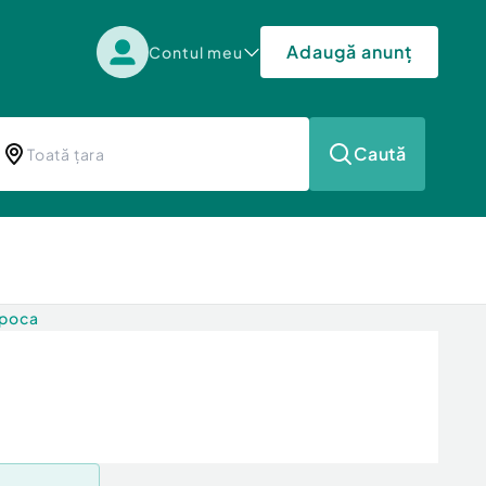
Adaugă anunț
Contul meu
Caută
apoca