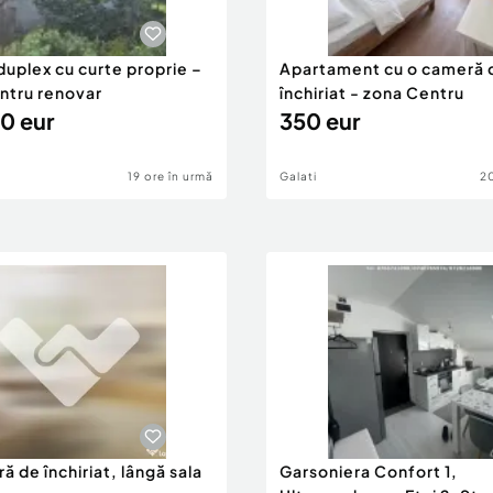
duplex cu curte proprie –
Apartament cu o cameră 
entru renovar
închiriat - zona Centru
0 eur
350 eur
19 ore în urmă
Galati
20
ă de închiriat, lângă sala
Garsoniera Confort 1,