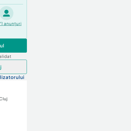
71
anunțuri
ul
alidat
j
lizatorului
Cluj