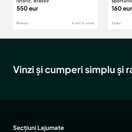
Istoric, Brasov
sporturil
550 eur
160 eur
Brasov
6 luni în urmă
Zalau
Vinzi și cumperi simplu și 
Secțiuni Lajumate