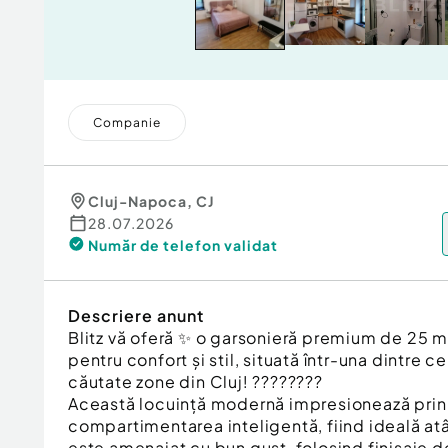
Companie
Cluj-Napoca
,
CJ
28.07.2026
Număr de telefon
validat
Descriere anunt
Blitz vă oferă ✨ o garsonieră premium de 25 m
pentru confort și stil, situată într-una dintre 
căutate zone din Cluj! ????️????
Această locuință modernă impresionează prin 
compartimentarea inteligentă, fiind ideală atâ
este amenajat cu bun gust, folosind finisaje de