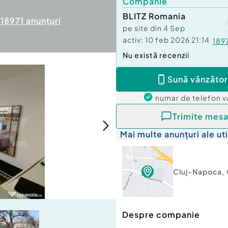
Companie
BLITZ Romania
18971
anunțuri
pe site din
4 Sep
activ:
10 feb 2026 21:14
189
Nu există recenzii
Sună vânzător
numar de telefon
v
Trimite mesa
Mai multe anunțuri ale uti
Cluj-Napoca
,
Despre companie