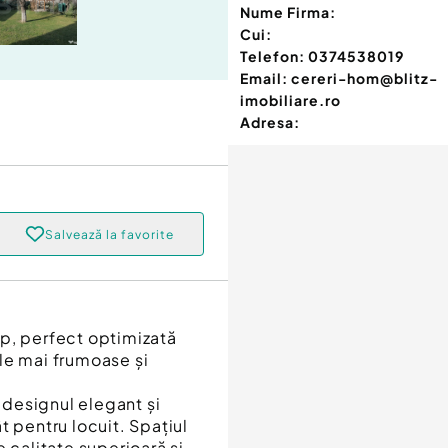
Nume Firma:
Cui:
Telefon:
0374538019
Email:
cereri-hom@blitz-
imobiliare.ro
Adresa:
Salvează la favorite
p, perfect optimizată
cele mai frumoase și
designul elegant și
t pentru locuit. Spațiul
 calitate superioară și