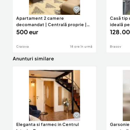
Apartament 2 camere
Casă tip 
decomandat | Centrală proprie |
ideală p
60 mp |
500 eur
128.00
Craiova
18 ore în urmă
Brasov
Anunturi similare
Eleganta si farmec in Centrul
Garsonier