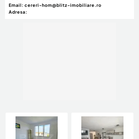
Email:
cereri-hom@blitz-imobiliare.ro
Adresa: