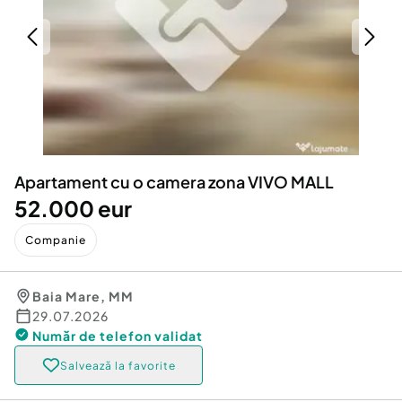
Locuri de munca
Utilaje agricole si industriale
Servicii
Piese auto si accesorii
Animale de companie
Dacia Duster
Afaceri și echipamente profesionale
Inchiriere Bunuri si Vehicule
Apartament cu o camera zona VIVO MALL
52.000 eur
Companie
Baia Mare
,
MM
29.07.2026
Număr de telefon
validat
Salvează la favorite