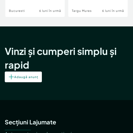
Bucuresti
6 luni în urmă
Targu Mures
6 luni în urmă
Vinzi și cumperi simplu și
rapid
Adaugă anunț
Secțiuni Lajumate