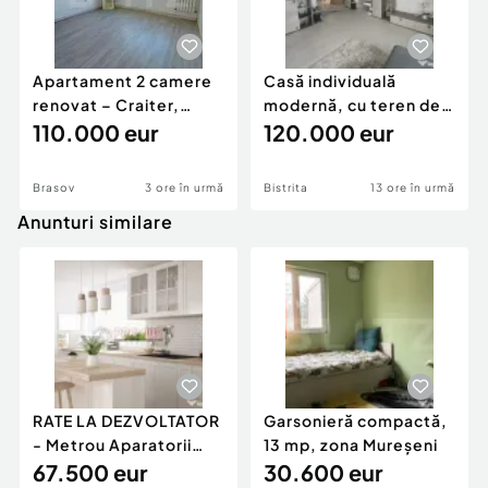
Apartament 2 camere
Casă individuală
renovat – Craiter,
modernă, cu teren de
Brașov | 55 mp | E
110.000 eur
1.356 mp – la doa
120.000 eur
Brasov
3 ore în urmă
Bistrita
13 ore în urmă
Anunturi similare
RATE LA DEZVOLTATOR
Garsonieră compactă,
- Metrou Aparatorii
13 mp, zona Mureșeni
Patriei -
67.500 eur
30.600 eur