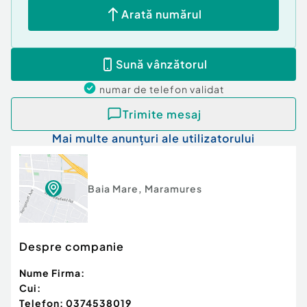
Arată numărul
Această proprietate reprezintă o alegere
excelentă pentru cei care caută un spațiu
eficient, gata de locuit sau pentru generarea de
Sună vânzătorul
venit pasiv.
Cod ofertă / ID BLITZ: P168025
numar de telefon
validat
Id intern: P168025
Trimite mesaj
Confort:
1
Mai multe anunțuri ale utilizatorului
Tip imobil:
Bloc de apartamente
Baia Mare
,
Maramures
Despre companie
Nume Firma:
Cui:
Telefon:
0374538019