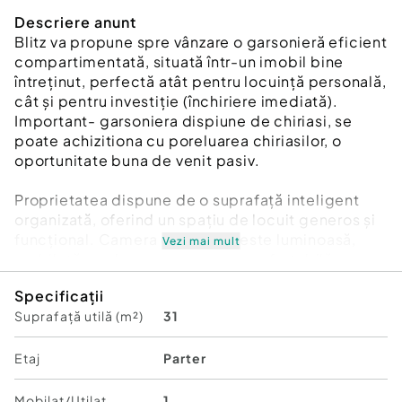
Descriere anunt
Blitz va propune spre vânzare o garsonieră eficient
compartimentată, situată într-un imobil bine
întreținut, perfectă atât pentru locuință personală,
cât și pentru investiție (închiriere imediată).
Important- garsoniera dispiune de chiriasi, se
poate achizitiona cu poreluarea chiriasilor, o
oportunitate buna de venit pasiv.
Proprietatea dispune de o suprafață inteligent
organizată, oferind un spațiu de locuit generos și
funcțional. Camera principală este luminoasă,
Vezi mai mult
mobilată modern, cu canapea confortabilă,
mobilier de depozitare și zonă dedicată pentru
Specificații
relaxare sau dining.
Suprafață utilă (m²)
31
Bucătăria este separată, complet mobilată și
utilată, echipată cu aragaz, cuptor, hotă, mașină
Etaj
Parter
de spălat rufe și spații suficiente de depozitare.
De asemenea, beneficiază de geam pentru
Mobilat/Utilat
1