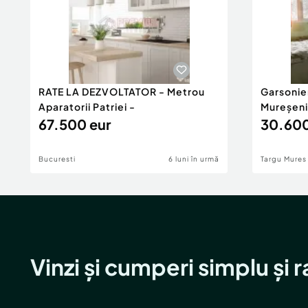
RATE LA DEZVOLTATOR - Metrou
Garsonie
Aparatorii Patriei -
Mureșeni
67.500 eur
30.600
Bucuresti
6 luni în urmă
Targu Mures
Vinzi și cumperi simplu și 