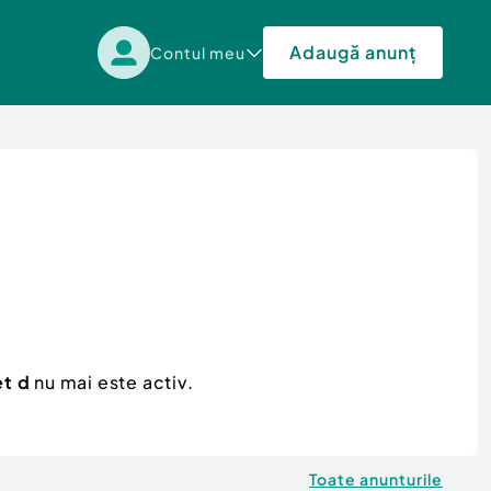
Adaugă anunț
Contul meu
et d
nu mai este activ.
Toate anunturile