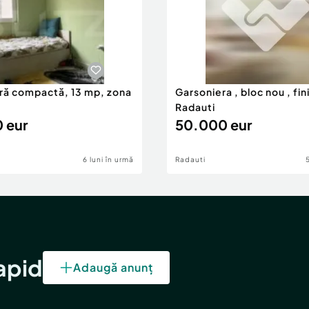
ră compactă, 13 mp, zona
Garsoniera , bloc nou , fin
Radauti
 eur
50.000 eur
6 luni în urmă
Radauti
rapid
Adaugă anunț