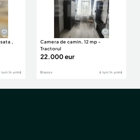
isata ,
Camera de camin, 12 mp -
Tractorul
22.000 eur
5 luni în urmă
Brasov
6 luni în urmă