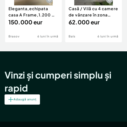
Eleganta,echipata
Casă / Vilă cu 4 camere
casa A Frame,1.200 mp
de vânzare în zona
teren,deschidere Pia
150.000 eur
Periferie
62.000 eur
Brasov
6 luni în urmă
Bals
6 luni în urmă
Vinzi și cumperi simplu și
rapid
Adaugă anunț