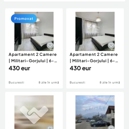
Locuri de munca
Utilaje agricole si industriale
Servicii
Piese auto si accesorii
Animale de companie
Promovat
Dacia Duster
Afaceri și echipamente profesionale
Inchiriere Bunuri si Vehicule
Apartament 2 Camere
Apartament 2 Camere
| Militari–Gorjului | 6-7
| Militari–Gorjului | 6-7
min Metro...
430 eur
min Metro...
430 eur
Bucuresti
8 zile în urmă
Bucuresti
8 zile în urmă