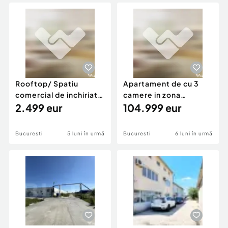
Locuri de munca
Utilaje agricole si industriale
Servicii
Piese auto si accesorii
Animale de companie
Dacia Duster
Afaceri și echipamente profesionale
Inchiriere Bunuri si Vehicule
Rooftop/ Spatiu
Apartament de cu 3
comercial de inchiriat
camere in zona
600mp terasa pentru
2.499 eur
Sebastian / Sector 5
104.999 eur
Bucuresti
5 luni în urmă
Bucuresti
6 luni în urmă