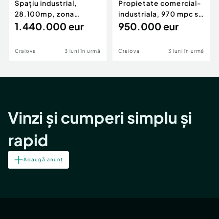
Spațiu industrial,
Propietate comercial-
28.100mp, zona
industriala, 970 mpc si
Bucovăț
1.440.000 eur
3150 mp teren c
950.000 eur
Craiova
3 luni în urmă
Craiova
3 luni în urmă
Vinzi și cumperi simplu și
rapid
Adaugă anunț