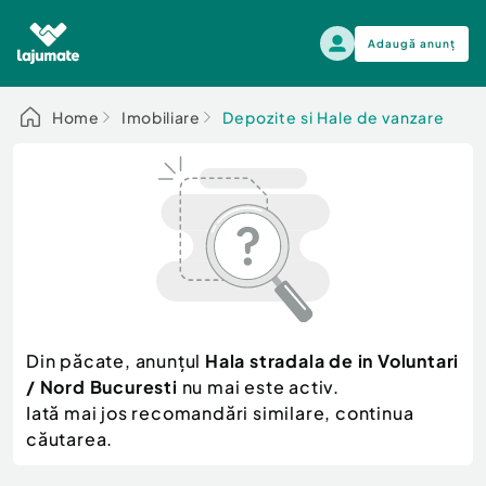
Adaugă anunț
Alege categoria
Home
Imobiliare
Depozite si Hale de vanzare
Auto, moto si ambarcatiuni
Toate Anunturile
Auto, moto si ambarcatiuni
Imobiliare
Autoturisme
Electronice si electrocasnice
Anvelope si Jante
Casa si gradina
Alege dupa sezon
Piese auto
Scutere - ATV - UTV
Din păcate, anunțul
Hala stradala de in Voluntari
Mama si copilul
Autoutilitare
/ Nord Bucuresti
nu mai este activ.
Moda si frumusete
Ambarcatiuni
Iată mai jos recomandări similare, continua
Sport, timp liber, arta
căutarea.
Camioane - Rulote - Remorci
Agro si Industrie
Motociclete