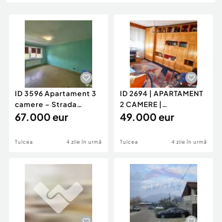
Locuri de munca
Utilaje agricole si industriale
Servicii
Piese auto si accesorii
Animale de companie
Dacia Duster
Afaceri și echipamente profesionale
Inchiriere Bunuri si Vehicule
ID 3596 Apartament 3
ID 2694 | APARTAMENT
camere – Strada
2 CAMERE |
Sabinelor
67.000 eur
DECOMANDAT |
49.000 eur
49.000 €
Tulcea
4 zile în urmă
Tulcea
4 zile în urmă