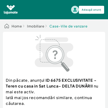
Adaugă anunț
Alege categoria
Home
Imobiliare
Case-Vile de vanzare
Auto, moto si ambarcatiuni
Toate Anunturile
Auto, moto si ambarcatiuni
Imobiliare
Autoturisme
Electronice si electrocasnice
Anvelope si Jante
Casa si gradina
Alege dupa sezon
Piese auto
Scutere - ATV - UTV
Din păcate, anunțul
ID 6675 EXCLUSIVITATE -
Mama si copilul
Autoutilitare
Teren cu casa in Sat Lunca- DELTA DUNĂRII
nu
Moda si frumusete
Ambarcatiuni
mai este activ.
Sport, timp liber, arta
Iată mai jos recomandări similare, continua
Camioane - Rulote - Remorci
Agro si Industrie
căutarea.
Motociclete