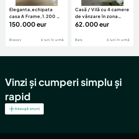
Eleganta,echipata
Casă / Vilă cu 4 camere
casa A Frame,1.200 mp
de vânzare în zona
teren,deschidere Pia
150.000 eur
Periferie
62.000 eur
Brasov
6 luni în urmă
Bals
6 luni în urmă
Vinzi și cumperi simplu și
rapid
Adaugă anunț