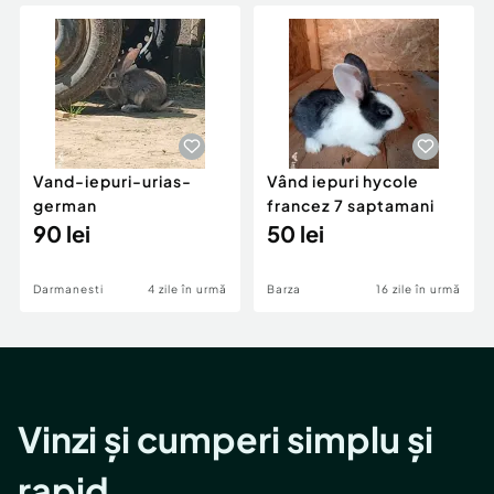
Locuri de munca
Utilaje agricole si industriale
Servicii
Piese auto si accesorii
Animale de companie
Dacia Duster
Afaceri și echipamente profesionale
Inchiriere Bunuri si Vehicule
Vand-iepuri-urias-
Vând iepuri hycole
german
francez 7 saptamani
90 lei
50 lei
Darmanesti
4 zile în urmă
Barza
16 zile în urmă
Vinzi și cumperi simplu și
rapid