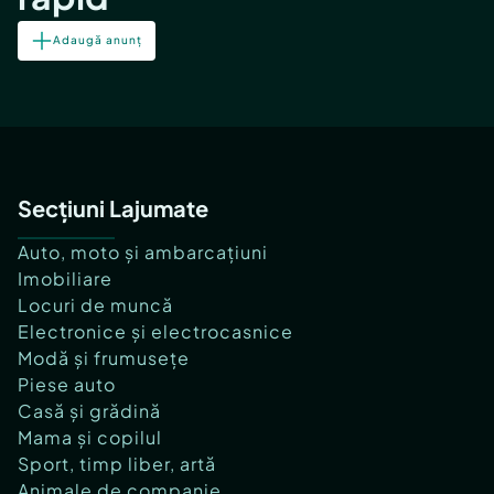
Adaugă anunț
Secțiuni Lajumate
Auto, moto și ambarcațiuni
Imobiliare
Locuri de muncă
Electronice și electrocasnice
Modă și frumusețe
Piese auto
Casă și grădină
Mama și copilul
Sport, timp liber, artă
Animale de companie