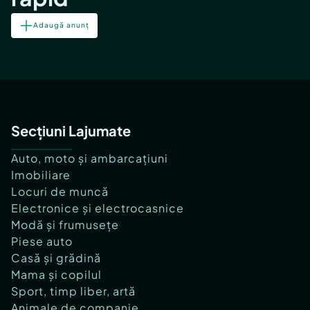
Adaugă anunț
Secțiuni Lajumate
Auto, moto și ambarcațiuni
Imobiliare
Locuri de muncă
Electronice și electrocasnice
Modă și frumusețe
Piese auto
Casă și grădină
Mama și copilul
Sport, timp liber, artă
Animale de companie