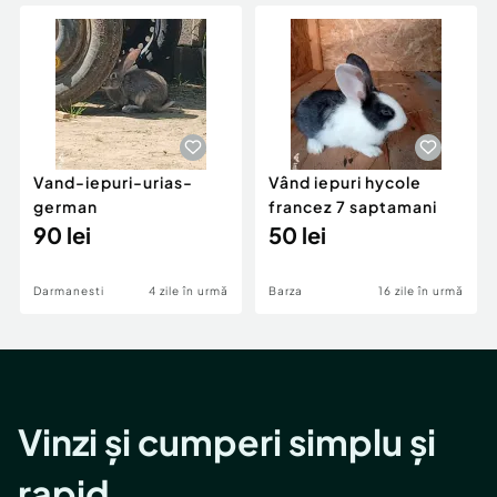
Locuri de munca
Utilaje agricole si industriale
Servicii
Piese auto si accesorii
Animale de companie
Dacia Duster
Afaceri și echipamente profesionale
Inchiriere Bunuri si Vehicule
Vand-iepuri-urias-
Vând iepuri hycole
german
francez 7 saptamani
90 lei
50 lei
Darmanesti
4 zile în urmă
Barza
16 zile în urmă
Vinzi și cumperi simplu și
rapid