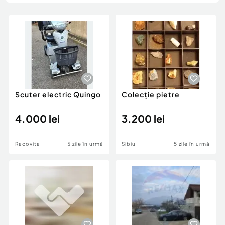
Locuri de munca
Utilaje agricole si industriale
Servicii
Piese auto si accesorii
Animale de companie
Dacia Duster
Afaceri și echipamente profesionale
Inchiriere Bunuri si Vehicule
Scuter electric Quingo
Colecție pietre
4.000 lei
3.200 lei
Racovita
5 zile în urmă
Sibiu
5 zile în urmă