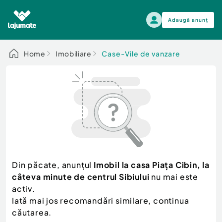
Adaugă anunț
Alege categoria
Home
Imobiliare
Case-Vile de vanzare
Auto, moto si ambarcatiuni
Toate Anunturile
Auto, moto si ambarcatiuni
Imobiliare
Autoturisme
Electronice si electrocasnice
Anvelope si Jante
Casa si gradina
Alege dupa sezon
Piese auto
Scutere - ATV - UTV
Din păcate, anunțul
Imobil la casa Piața Cibin, la
Mama si copilul
Autoutilitare
câteva minute de centrul Sibiului
nu mai este
Moda si frumusete
Ambarcatiuni
activ.
Sport, timp liber, arta
Iată mai jos recomandări similare, continua
Camioane - Rulote - Remorci
Agro si Industrie
căutarea.
Motociclete