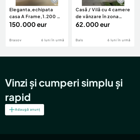
Eleganta,echipata
Casă / Vilă cu 4 camere
casa A Frame,1.200 mp
de vânzare în zona
teren,deschidere Pia
150.000 eur
Periferie
62.000 eur
Brasov
6 luni în urmă
Bals
6 luni în urmă
Vinzi și cumperi simplu și
rapid
Adaugă anunț