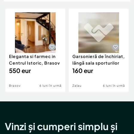
Locuri de munca
Utilaje agricole si industriale
Servicii
Piese auto si accesorii
Animale de companie
Dacia Duster
Afaceri și echipamente profesionale
Inchiriere Bunuri si Vehicule
Eleganta si farmec in
Garsonieră de închiriat,
Centrul Istoric, Brasov
lângă sala sporturilor
550 eur
160 eur
Brasov
6 luni în urmă
Zalau
6 luni în urmă
Vinzi și cumperi simplu și