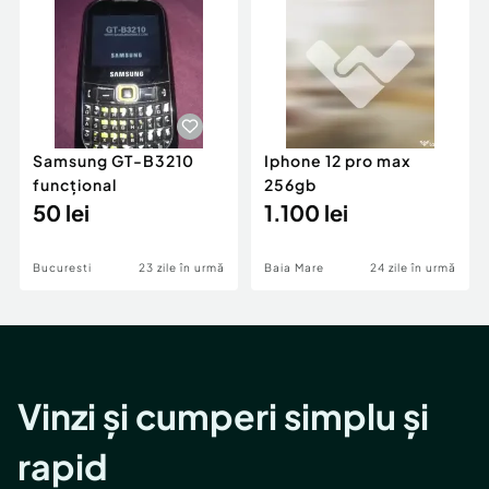
Locuri de munca
Utilaje agricole si industriale
Servicii
Piese auto si accesorii
Animale de companie
Dacia Duster
Afaceri și echipamente profesionale
Inchiriere Bunuri si Vehicule
Samsung GT-B3210
Iphone 12 pro max
funcțional
256gb
50 lei
1.100 lei
Bucuresti
23 zile în urmă
Baia Mare
24 zile în urmă
Vinzi și cumperi simplu și
rapid