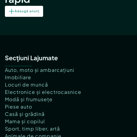
Adaugă anunț
Secțiuni Lajumate
Auto, moto și ambarcațiuni
Imobiliare
Locuri de muncă
Electronice și electrocasnice
Modă și frumusețe
Piese auto
Casă și grădină
Mama și copilul
Sport, timp liber, artă
Animale de companie