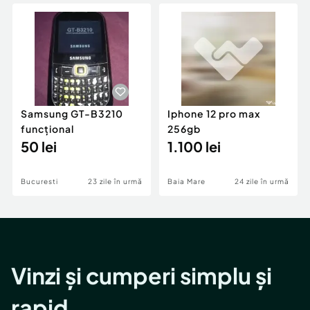
Locuri de munca
Utilaje agricole si industriale
Servicii
Piese auto si accesorii
Animale de companie
Dacia Duster
Afaceri și echipamente profesionale
Inchiriere Bunuri si Vehicule
Samsung GT-B3210
Iphone 12 pro max
funcțional
256gb
50 lei
1.100 lei
Bucuresti
23 zile în urmă
Baia Mare
24 zile în urmă
Vinzi și cumperi simplu și
rapid