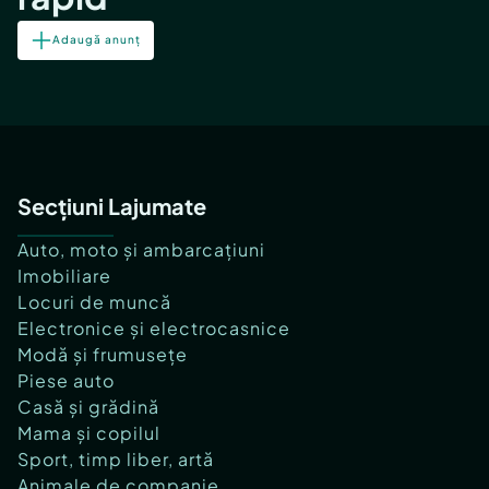
Adaugă anunț
Secțiuni Lajumate
Auto, moto și ambarcațiuni
Imobiliare
Locuri de muncă
Electronice și electrocasnice
Modă și frumusețe
Piese auto
Casă și grădină
Mama și copilul
Sport, timp liber, artă
Animale de companie