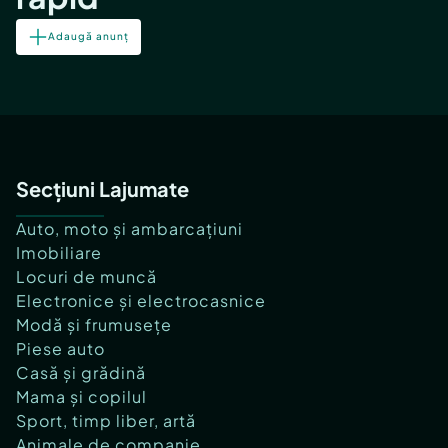
Adaugă anunț
Secțiuni Lajumate
Auto, moto și ambarcațiuni
Imobiliare
Locuri de muncă
Electronice și electrocasnice
Modă și frumusețe
Piese auto
Casă și grădină
Mama și copilul
Sport, timp liber, artă
Animale de companie