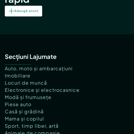
Adaugă anunț
Secțiuni Lajumate
Auto, moto și ambarcațiuni
Imobiliare
Locuri de muncă
Electronice și electrocasnice
Modă și frumusețe
Piese auto
Casă și grădină
Mama și copilul
Sport, timp liber, artă
Animale de companie