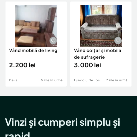
Locuri de munca
Utilaje agricole si industriale
Servicii
Piese auto si accesorii
Animale de companie
Dacia Duster
Afaceri și echipamente profesionale
Inchiriere Bunuri si Vehicule
Vând mobilă de living
Vând colțar și mobila
de sufragerie
2.200 lei
3.000 lei
Deva
5 zile în urmă
Luncoiu De Jos
7 zile în urmă
Vinzi și cumperi simplu și
rapid