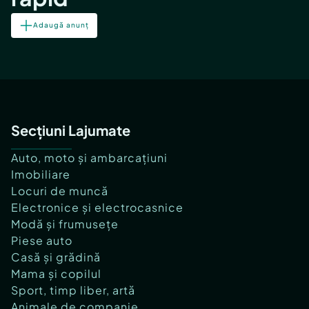
Adaugă anunț
Secțiuni Lajumate
Auto, moto și ambarcațiuni
Imobiliare
Locuri de muncă
Electronice și electrocasnice
Modă și frumusețe
Piese auto
Casă și grădină
Mama și copilul
Sport, timp liber, artă
Animale de companie