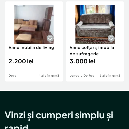
Locuri de munca
Utilaje agricole si industriale
Servicii
Piese auto si accesorii
Animale de companie
Dacia Duster
Afaceri și echipamente profesionale
Inchiriere Bunuri si Vehicule
Vând mobilă de living
Vând colțar și mobila
de sufragerie
2.200 lei
3.000 lei
Deva
4 zile în urmă
Luncoiu De Jos
6 zile în urmă
Vinzi și cumperi simplu și
rapid