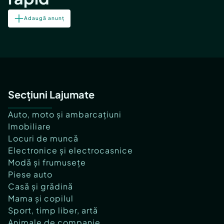
Adaugă anunț
Secțiuni Lajumate
Auto, moto și ambarcațiuni
Imobiliare
Locuri de muncă
Electronice și electrocasnice
Modă și frumusețe
Piese auto
Casă și grădină
Mama și copilul
Sport, timp liber, artă
Animale de companie