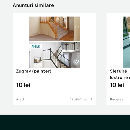
Anunturi similare
Zugrav (painter)
Slefuire,
lustruir
10 lei
10 lei
Arad
12 zile în urmă
Bucuresti