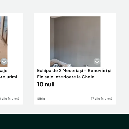
saje
Echipa de 2 Meseriași – Renovări și
prejurimi
Finisaje Interioare la Cheie
10 null
6 zile în urmă
Sibiu
17 zile în urmă