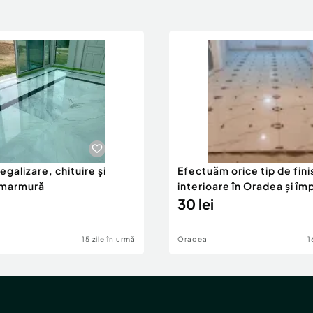
 egalizare, chituire și
Efectuăm orice tip de fini
e marmură
interioare în Oradea și îm
30 lei
15 zile în urmă
Oradea
1