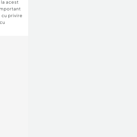
e la acest
important
 cu privire
 cu