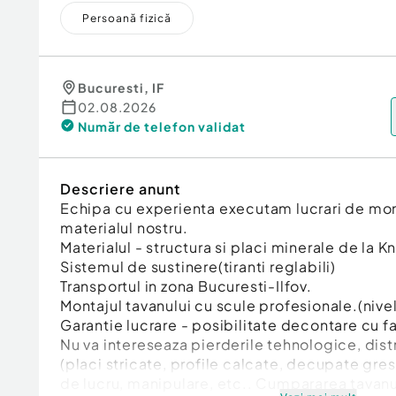
Persoană fizică
Bucuresti
,
IF
02.08.2026
Număr de telefon
validat
Descriere anunt
Echipa cu experienta executam lucrari de mon
materialul nostru.
Materialul - structura si placi minerale de la
Sistemul de sustinere(tiranti reglabili)
Transportul in zona Bucuresti-Ilfov.
Montajul tavanului cu scule profesionale.(nivel
Garantie lucrare - posibilitate decontare cu f
Nu va intereseaza pierderile tehnologice, distru
(placi stricate, profile calcate, decupate gresi
de lucru, manipulare, etc.. Cumpararea tavanu