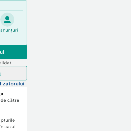
anunțuri
ul
alidat
j
lizatorului
or
 de către
epturile
în cazul