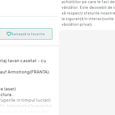
achizițiilor pe care le faci d
vânzător. Este deosebit de 
să respecți sfaturile noastre
la siguranță în interacțiunile
vânzători privați.
Salvează la favorite
taj tavan casetat - cu
 Knauf Armstrong(FRANTA).
e laser)
actura.
gerile in timpul lucrarii
t), transportul la punctul
lui de la un comerciant