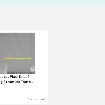
setat Placi Knauf
g Structura Toate
le Montajul Inclus
3 luni în urmă