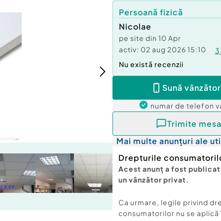
Persoană fizică
Nicolae
pe site din
10 Apr
activ:
02 aug 2026 15:10
3
Nu există recenzii
Sună vânzător
numar de telefon
v
Trimite mesa
Mai multe anunțuri ale uti
Drepturile consumatoril
Acest anunț a fost publicat
un vânzător privat.
Ca urmare, legile privind dr
consumatorilor nu se aplică 