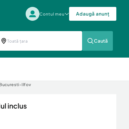
Adaugă anunț
Contul meu
Caută
 Bucuresti-Ilfov
l inclus