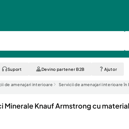
Suport
Devino partener B2B
Ajutor
cii de amenajari interioare
Servicii de amenajari interioare în
 Minerale Knauf Armstrong cu materialu