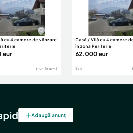
ilă cu 4 camere de vânzare
Casă / Vilă cu 4 camere d
eriferie
în zona Periferie
 eur
62.000 eur
6 luni în urmă
Bals
rapid
Adaugă anunț