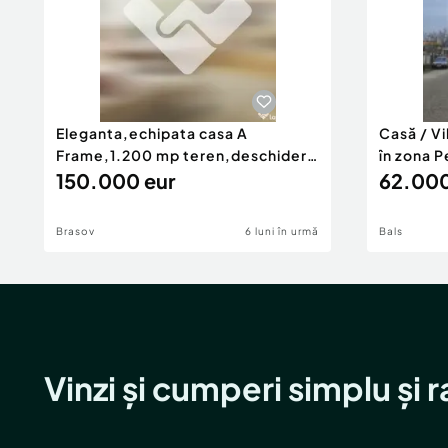
Eleganta,echipata casa A
Casă / V
Frame,1.200 mp teren,deschidere
în zona P
Pia
150.000 eur
62.000
Brasov
6 luni în urmă
Bals
Vinzi și cumperi simplu și 