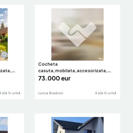
Cocheta
zata,
casuta,mobilata,accesorizata,
garaj,gradina,foisor,L
73.000 eur
4 zile în urmă
Lunca Bradului
4 zile în urmă