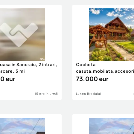
oasa in Sancraiu, 2 intrari,
Cocheta
arcare, 5 mi
casuta,mobilata,accesori
0 eur
garaj,gradina,foisor,L
73.000 eur
15 ore în urmă
Lunca Bradului