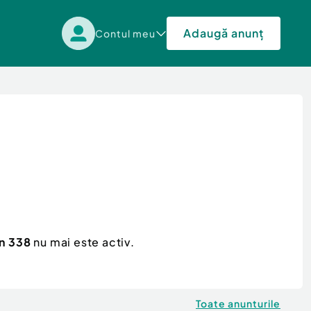
Adaugă anunț
Contul meu
en 338
nu mai este activ.
Toate anunturile