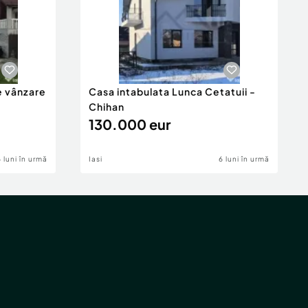
e vânzare
Casa intabulata Lunca Cetatuii -
Chihan
130.000 eur
6 luni în urmă
Iasi
6 luni în urmă