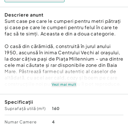
Descriere anunt
Sunt case pe care le cumperi pentru metri pătrați
și case pe care le cumperi pentru felul în care te
fac să te simți. Aceasta e din a doua categorie.
O casă din cărămidă, construită în jurul anului
1950, ascunsă în inima Centrului Vechi al orașului,
la doar câțiva pași de Piața Millennium – una dintre
cele mai căutate și rar disponibile zone din Baia
Mare. Păstrează farmecul autentic al caselor de
altădată, cu acel aer cald, cozy și boem pe care
construcțiile noi pur și simplu nu îl pot reproduce.
Vezi mai mult
✨
Specificații
Ce vei găsi aici:
Suprafață utilă (m²)
160
????️ 4 camere luminoase și bine proporționate
????️ Bucătărie cu zonă de dining (rămâne complet
mobilată), gândită pentru mesele în familie
Numar Camere
4
???? 2 băi