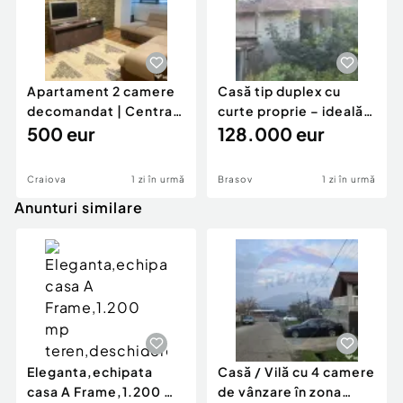
Apartament 2 camere
Casă tip duplex cu
decomandat | Centrală
curte proprie – ideală
proprie | 60 mp |
500 eur
pentru renovar
128.000 eur
Craiova
1 zi în urmă
Brasov
1 zi în urmă
Anunturi similare
Eleganta,echipata
Casă / Vilă cu 4 camere
casa A Frame,1.200 mp
de vânzare în zona