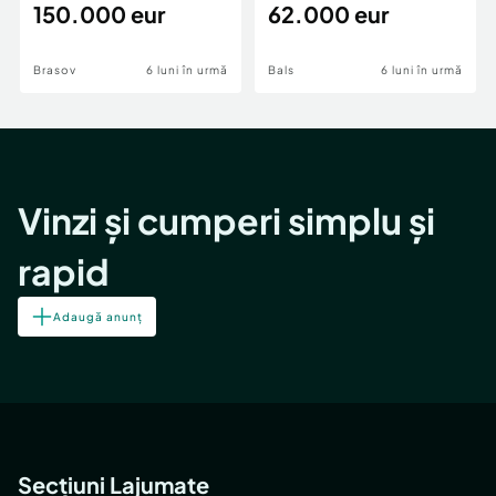
teren,deschidere Pia
150.000 eur
Periferie
62.000 eur
Brasov
6 luni în urmă
Bals
6 luni în urmă
Vinzi și cumperi simplu și
rapid
Adaugă anunț
Secțiuni Lajumate