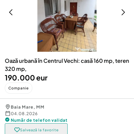
Locuri de munca
Utilaje agricole si industriale
Servicii
Piese auto si accesorii
Animale de companie
Dacia Duster
Afaceri și echipamente profesionale
Inchiriere Bunuri si Vehicule
Oază urbană în Centrul Vechi: casă 160 mp, teren
320 mp,
190.000 eur
Companie
Baia Mare
,
MM
04.08.2026
Număr de telefon
validat
Salvează la favorite