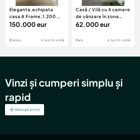
Eleganta,echipata
Casă / Vilă cu 4 camere
casa A Frame,1.200 mp
de vânzare în zona
teren,deschidere Pia
150.000 eur
Periferie
62.000 eur
Brasov
6 luni în urmă
Bals
6 luni în urmă
Vinzi și cumperi simplu și
rapid
Adaugă anunț