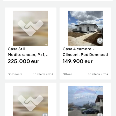
Locuri de munca
Utilaje agricole si industriale
Servicii
Piese auto si accesorii
Animale de companie
Dacia Duster
Afaceri și echipamente profesionale
Inchiriere Bunuri si Vehicule
Casa Stil
Casa 4 camere -
Mediteranean, P+1,
Clinceni, Pod Domnesti
Domnesti, toate
225.000 eur
149.900 eur
utilitatile
Domnesti
18 zile în urmă
Olteni
18 zile în urmă