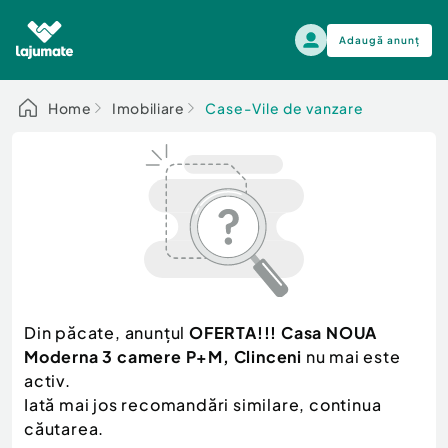
Adaugă anunț
Alege categoria
Home
Imobiliare
Case-Vile de vanzare
Auto, moto si ambarcatiuni
Toate Anunturile
Auto, moto si ambarcatiuni
Imobiliare
Autoturisme
Electronice si electrocasnice
Anvelope si Jante
Casa si gradina
Alege dupa sezon
Piese auto
Scutere - ATV - UTV
Din păcate, anunțul
OFERTA!!! Casa NOUA
Mama si copilul
Autoutilitare
Moderna 3 camere P+M, Clinceni
nu mai este
Moda si frumusete
Ambarcatiuni
activ.
Sport, timp liber, arta
Iată mai jos recomandări similare, continua
Camioane - Rulote - Remorci
Agro si Industrie
căutarea.
Motociclete