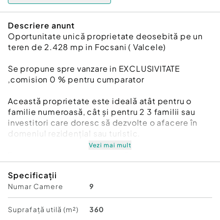
Descriere anunt
Oportunitate unică proprietate deosebită pe un
teren de 2.428 mp in Focsani ( Valcele)
Se propune spre vanzare in EXCLUSIVITATE
,comision 0 % pentru cumparator
Această proprietate este ideală atât pentru o
familie numeroasă, cât și pentru 2 3 familii sau
investitori care doresc să dezvolte o afacere în
domeniul rezidențial sau turistic.
Vezi mai mult
Distribuția pe teren este următoarea:
Specificații
- Vilă finisată la cheie mobilată și utilată
Numar Camere
9
Construcție: 1992
Suprafață utilă (m²)
360
Suprafață utilă: 130 mp