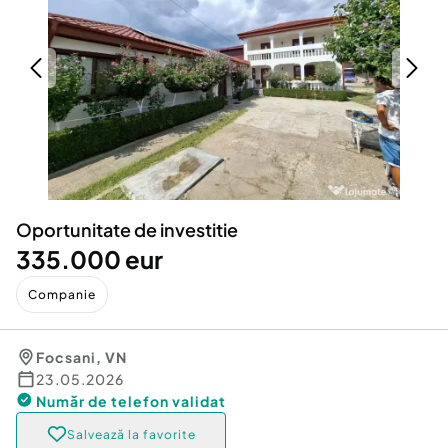
Locuri de munca
Utilaje agricole si industriale
Servicii
Piese auto si accesorii
Animale de companie
Dacia Duster
Afaceri și echipamente profesionale
Inchiriere Bunuri si Vehicule
Oportunitate de investitie
335.000 eur
Companie
Focsani
,
VN
23.05.2026
Număr de telefon
validat
Salvează la favorite