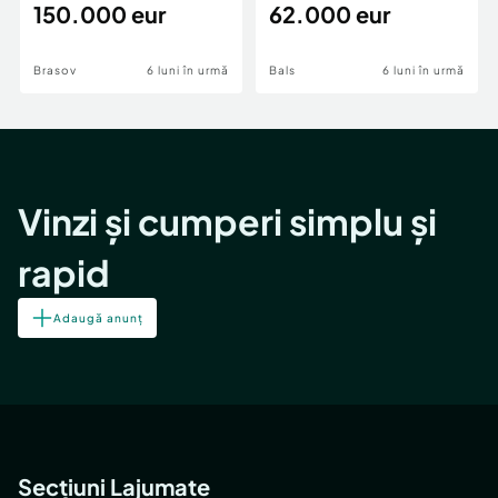
teren,deschidere Pia
150.000 eur
Periferie
62.000 eur
Brasov
6 luni în urmă
Bals
6 luni în urmă
Vinzi și cumperi simplu și
rapid
Adaugă anunț
Secțiuni Lajumate