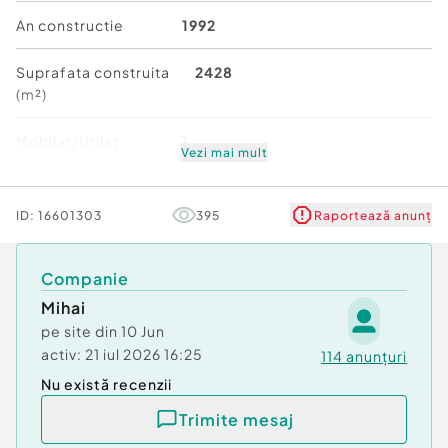
An constructie
1992
Compartimentare: 4 camere, 2 băi, bucătărie
Suprafata construita
2428
Dotări: complet funcțională, apă, curent, centrală
(m²)
termică pe gaz
Mobilat/Utilat
1
Teren aferent: 440 mp
Vezi mai mult
Număr niveluri imobil
1
- Vilă la stadiul de alb (2025)
ID:
16601303
395
Raportează anunț
Stare
Bună
Construcție nouă, finalizată la exterior
Companie
Suprafata utila 180 mp
Mihai
Dotări: geamuri termopan nuanță lemn, acoperiș
pe site din
10 Jun
din tablă tip Lindab
activ:
21 iul 2026 16:25
114
anunțuri
Nu există recenzii
Necesită finisaje interioare (glet, vopsea,
amenajări)
Trimite mesaj