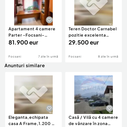
Doriți să vizionați Proprietatea ? Programează o
vizită chiar astăzi !
Număr niveluri imobil:
1
Apartament 4 camere
Teren Doctor Carnabel
Număr Băi:
3
Parter -Focsani-
pozitie excelenta
Curent
Central
81.900 eur
Toate utilitatile
29.500 eur
Apă
Canalizare
Gaz
Focsani
7 zile în urmă
Focsani
8 zile în urmă
Anunturi similare
Eleganta,echipata
Casă / Vilă cu 4 camere
casa A Frame,1.200 mp
de vânzare în zona