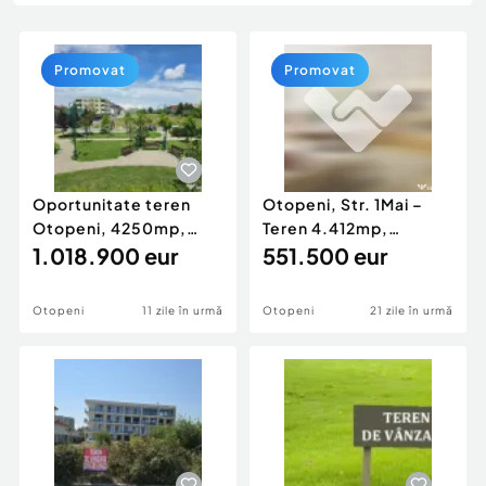
Locuri de munca
Utilaje agricole si industriale
Servicii
Piese auto si accesorii
Animale de companie
Promovat
Promovat
Dacia Duster
Afaceri și echipamente profesionale
Inchiriere Bunuri si Vehicule
Oportunitate teren
Otopeni, Str. 1Mai –
Otopeni, 4250mp,
Teren 4.412mp,
dubla deschidere,
1.018.900 eur
Deschidere 23,21m |
551.500 eur
langa
Co
Otopeni
11 zile în urmă
Otopeni
21 zile în urmă