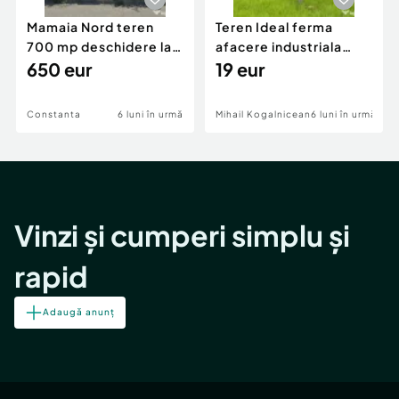
Mamaia Nord teren
Teren Ideal ferma
700 mp deschidere la
afacere industriala
D24 si D25
650 eur
deschidere 71 ml la
19 eur
DN2A
Constanta
6 luni în urmă
Mihail Kogalniceanu
6 luni în urmă
Vinzi și cumperi simplu și
rapid
Adaugă anunț