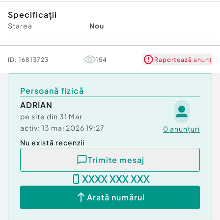
Specificații
Starea
Nou
ID:
16813723
154
Raportează anunț
Persoană fizică
ADRIAN
pe site din
31 Mar
activ:
13 mai 2026 19:27
0
anunțuri
Nu există recenzii
Trimite mesaj
XXXX XXX XXX
Arată numărul