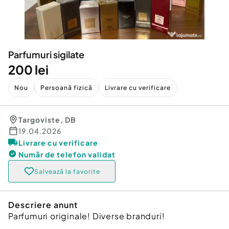
Locuri de munca
Utilaje agricole si industriale
Servicii
Piese auto si accesorii
Animale de companie
Dacia Duster
Afaceri și echipamente profesionale
Parfumuri sigilate
Inchiriere Bunuri si Vehicule
200 lei
Nou
Persoană fizică
Livrare cu verificare
Targoviste
,
DB
19.04.2026
Livrare cu verificare
Număr de telefon
validat
Salvează la favorite
Descriere anunt
Parfumuri originale! Diverse branduri!