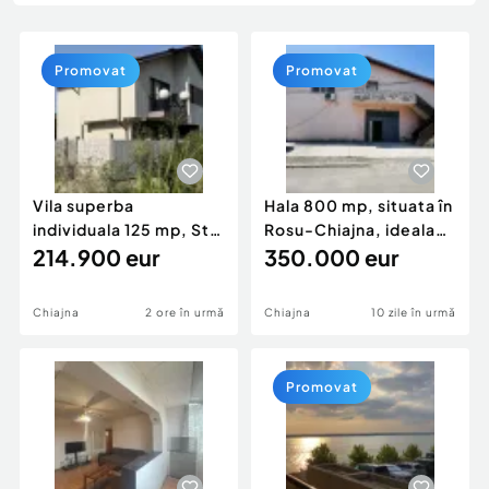
Locuri de munca
Utilaje agricole si industriale
Servicii
Piese auto si accesorii
Animale de companie
Promovat
Promovat
Dacia Duster
Afaceri și echipamente profesionale
Inchiriere Bunuri si Vehicule
Vila superba
Hala 800 mp, situata în
individuala 125 mp, Str
Rosu-Chiajna, ideala
Sperantei, Chiajna, De
214.900 eur
productie, dep
350.000 eur
Chiajna
2 ore în urmă
Chiajna
10 zile în urmă
Promovat