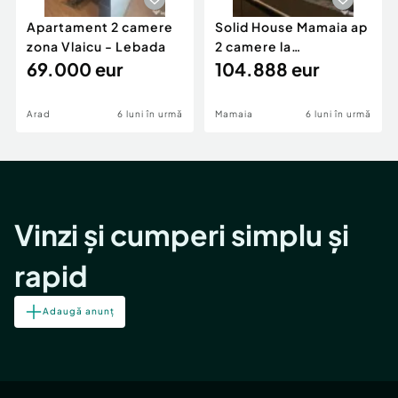
Apartament 2 camere
Solid House Mamaia ap
zona Vlaicu - Lebada
2 camere la
69.000 eur
cheie,langa Mega
104.888 eur
Image
Arad
6 luni în urmă
Mamaia
6 luni în urmă
Vinzi și cumperi simplu și
rapid
Adaugă anunț