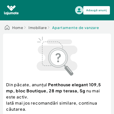
Adaugă anunț
Alege categoria
Home
Imobiliare
Apartamente de vanzare
Auto, moto si ambarcatiuni
Toate Anunturile
Auto, moto si ambarcatiuni
Imobiliare
Autoturisme
Electronice si electrocasnice
Anvelope si Jante
Casa si gradina
Alege dupa sezon
Piese auto
Scutere - ATV - UTV
Din păcate, anunțul
Penthouse elegant 109,5
Mama si copilul
Autoutilitare
mp, bloc Boutique, 28 mp terasa, Sg
nu mai
Moda si frumusete
Ambarcatiuni
este activ.
Sport, timp liber, arta
Iată mai jos recomandări similare, continua
Camioane - Rulote - Remorci
Agro si Industrie
căutarea.
Motociclete