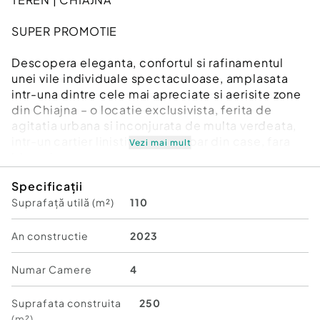
SUPER PROMOTIE
Descopera eleganta, confortul si rafinamentul
unei vile individuale spectaculoase, amplasata
intr-una dintre cele mai apreciate si aerisite zone
din Chiajna – o locatie exclusivista, ferita de
agitatia urbana si inconjurata de multa verdeata,
intr-un cartier linistit, format doar din case, fara
Vezi mai mult
blocuri.
Specificații
Proprietatea impresioneaza prin arhitectura
Suprafață utilă (m²)
110
moderna, compartimentarea inteligenta si
materialele premium utilizate in constructie, fiind
alegerea perfecta pentru o familie care isi
An constructie
2023
doreste intimitate, spatiu si un stil de viata
superior.
Numar Camere
4
Detalii proprietate:
Suprafata construita
250
(m²)