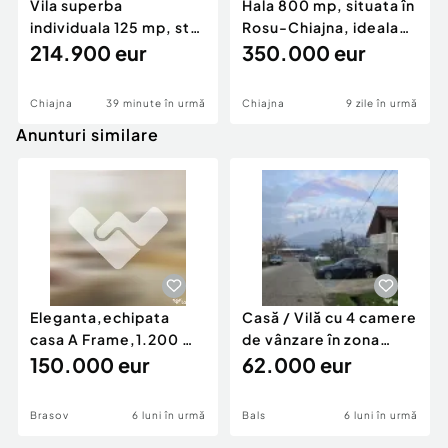
Vila superba
Hala 800 mp, situata în
Număr niveluri imobil:
1
individuala 125 mp, str
Rosu-Chiajna, ideala
Număr Băi:
3
Sperantei, Chiajna, Del
214.900 eur
productie, dep
350.000 eur
Curent
Apă
Canalizare
Chiajna
39 minute în urmă
Chiajna
9 zile în urmă
Gaz
Anunturi similare
Eleganta,echipata
Casă / Vilă cu 4 camere
casa A Frame,1.200 mp
de vânzare în zona
teren,deschidere Pia
150.000 eur
Periferie
62.000 eur
Brasov
6 luni în urmă
Bals
6 luni în urmă