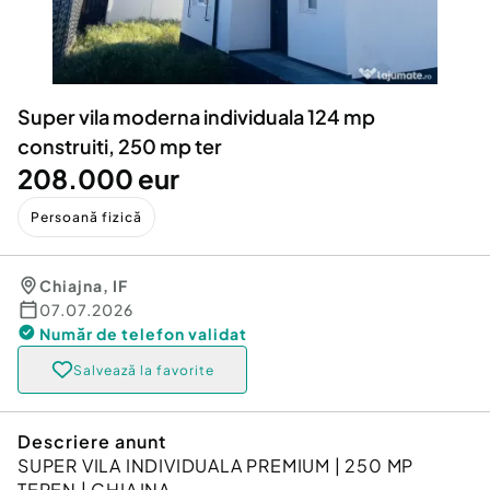
Locuri de munca
Utilaje agricole si industriale
Servicii
Piese auto si accesorii
Animale de companie
Dacia Duster
Afaceri și echipamente profesionale
Super vila moderna individuala 124 mp
Inchiriere Bunuri si Vehicule
construiti, 250 mp ter
208.000 eur
Persoană fizică
Chiajna
,
IF
07.07.2026
Număr de telefon
validat
Salvează la favorite
Descriere anunt
SUPER VILA INDIVIDUALA PREMIUM | 250 MP
TEREN | CHIAJNA