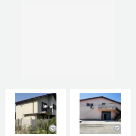
* put pentru aspersoare
Localizare excelenta:
Vila este situata foarte aproape de Gradinita si
Scoala Petru Rares, supermarketuri, zone
comerciale si puncte de interes, oferind acces
rapid catre oras, dar pastrand in acelasi timp
atmosfera calma si exclusivista a unei zone
rezidentiale verzi.
Pret vanzare: 208000 Euro usor discutabil.
Oferta apartine in exclusivitate agentiei EBA REAL
ESTATE!
O proprietate eleganta, luminoasa si
impunatoare, creata pentru cei care apreciaza
calitatea, intimitatea si confortul autentic.
Id intern: P270369