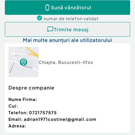
Compartimentare ideala:
Sună vânzătorul
Parter:
numar de telefon
validat
* living amplu cu zona de dining, extrem de
luminos
Trimite mesaj
* acces direct catre terasa acoperita
Mai multe anunțuri ale utilizatorului
* bucatarie inchisa
* baie
Etaj:
Chiajna
,
Bucuresti-Ilfov
* dormitor matrimonial cu baie proprie
* doua dormitoare secundare
Despre companie
* baie pe hol
Nume Firma:
Utilitati complete:
Cui:
Telefon:
0721757575
* gaz
Email:
adrian1971costinel@gmail.com
* curent
Adresa:
* apa
* canalizare