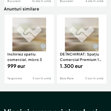
Bucuresti
16 zile în urmă
Bucuresti
6 zile în urmă
Anunturi similare
Inchiriez spatiu
DE ÎNCHIRIAT: Spațiu
comercial, micro 3
Comercial Premium 146
999 eur
mp – Vizibili
1.300 eur
Targoviste
5 luni în urmă
Baia Mare
5 luni în urmă