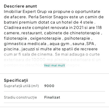
Descriere anunt
Imobiliar Expert Grup va propune o oportunitate
de afacere. Perla Senior Snagov este un camin de
batrani premium dotat ca un hotel de 4 stele .
Cladirea este complet renovata in 2021 si are 118
camere, restaurant, cabinete de chinetoterapie ,
fizioterapie , oxigenoterapie , psihoterapie ,
gimnastica medicala , aqua gym , sauna ,SPA ,
piscina , jacuzzi si multe alte spatii de recreere
cum ar fi sala de cinema. Se mai adauga o curte
exterioara de 10000 mp,piscina exterioara si un
ponton cu deschidere la lacul Snagov.
Vezi mai mult
Suprafaţă totală: 10254 m²
Specificații
An finalizare construcție: 2008
Suprafață utilă (m²)
9000
Vitrină: 30.0 m
Stadiu construcţie:
Finalizat
Număr încăperi: 118
Stadiu construcţie
Finalizat
Posibilitate parcare: Da
Nr. locuri parcare:
20+