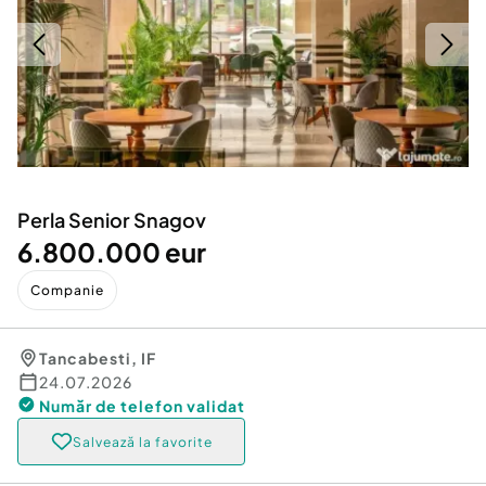
Locuri de munca
Utilaje agricole si industriale
Servicii
Piese auto si accesorii
Animale de companie
Dacia Duster
Afaceri și echipamente profesionale
Inchiriere Bunuri si Vehicule
Perla Senior Snagov
6.800.000 eur
Companie
Tancabesti
,
IF
24.07.2026
Număr de telefon
validat
Salvează la favorite