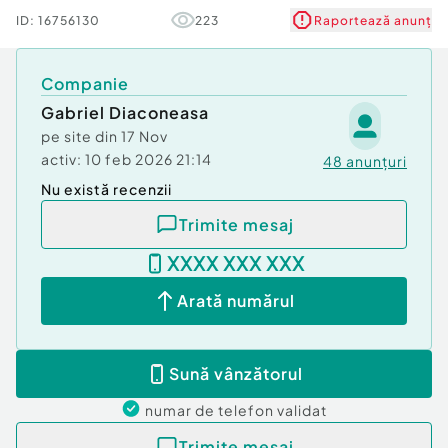
Tip imobil:
Mall
ID:
16756130
223
Raportează anunț
Companie
Gabriel Diaconeasa
pe site din
17 Nov
activ:
10 feb 2026 21:14
48
anunțuri
Nu există recenzii
Trimite mesaj
XXXX XXX XXX
Arată numărul
Sună vânzătorul
numar de telefon
validat
Trimite mesaj