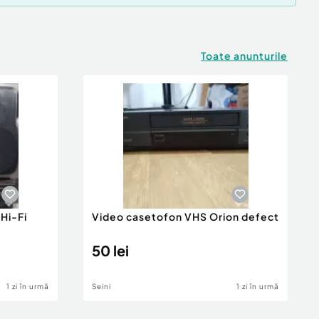
Toate anunturile
Hi-Fi
Video casetofon VHS Orion defect
50 lei
1 zi în urmă
Seini
1 zi în urmă