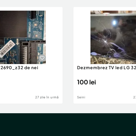
72690_z32 de nei
Dezmembrez TV led LG 3
100 lei
27 zile în urmă
Seini
2