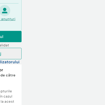
2
anunțuri
ul
alidat
j
lizatorului
or
 de către
epturile
în cazul
e la acest