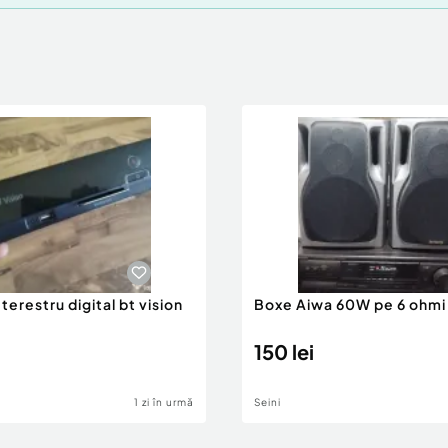
terestru digital bt vision
Boxe Aiwa 60W pe 6 ohmi 
150 lei
1 zi în urmă
Seini