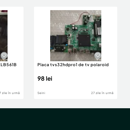
2LB561B
Placa tvs32hdpro1 de tv polaroid
98 lei
7 zile în urmă
Seini
27 zile în urmă