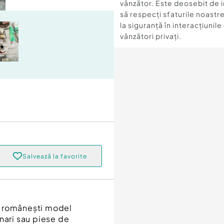
vânzător. Este deosebit de 
să respecți sfaturile noastre
la siguranță în interacțiunile
vânzători privați.
Salvează la favorite
u românești model
nari sau piese de