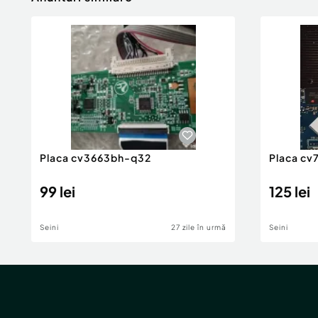
Placa cv3663bh-q32
Placa cv
99 lei
125 lei
Seini
27 zile în urmă
Seini