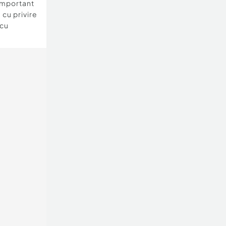
important
 cu privire
 cu