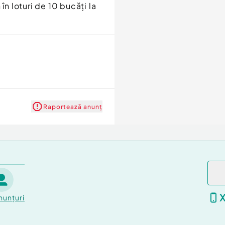
în loturi de 10 bucăți la
Raportează anunț
nunțuri