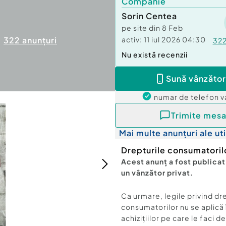
Companie
Sorin Centea
pe site din
8 Feb
activ:
11 iul 2026 04:30
322
anunțuri
32
Nu există recenzii
Sună vânzător
numar de telefon
v
Trimite mesa
Mai multe anunțuri ale uti
Drepturile consumatoril
Acest anunț a fost publicat
un vânzător privat.
Ca urmare, legile privind dr
consumatorilor nu se aplică 
achizițiilor pe care le faci d