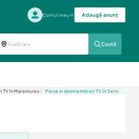
Adaugă anunț
Contul meu
Caută
i TV în Maramures
Piese si dezmembrari TV în Seini