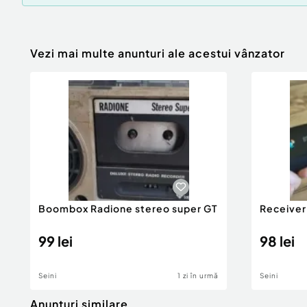
Vezi mai multe anunturi ale acestui vânzator
Boombox Radione stereo super GT
Receiver 
99 lei
98 lei
Seini
1 zi în urmă
Seini
Anunturi similare