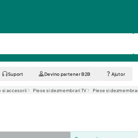
Suport
Devino partener B2B
Ajutor
 si accesorii
Piese si dezmembrari TV
Piese si dezmembrar