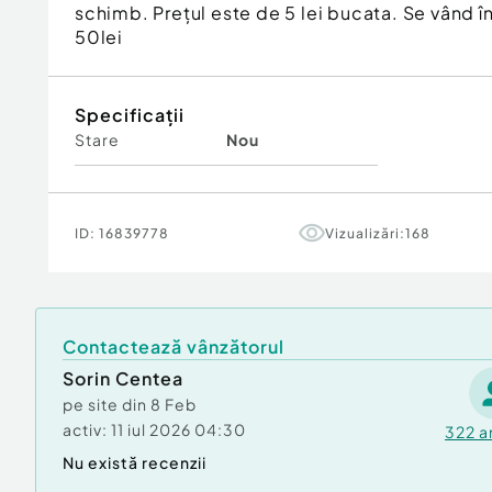
schimb. Prețul este de 5 lei bucata. Se vând în 
50lei
Specificații
Stare
Nou
ID:
16839778
Vizualizări:
168
Contactează vânzătorul
Sorin Centea
pe site din
8 Feb
activ:
11 iul 2026 04:30
322
a
Nu există recenzii