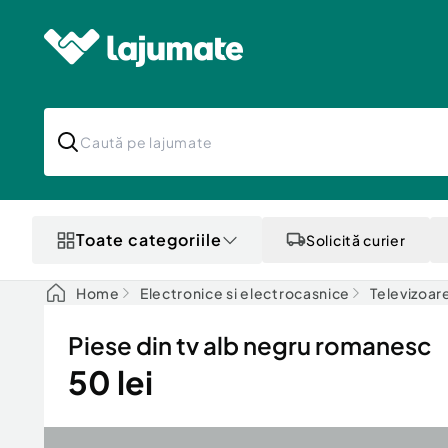
Toate categoriile
Solicită curier
Home
Electronice si electrocasnice
Televizoare
Piese din tv alb negru romanesc
50 lei