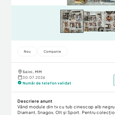
Nou
Companie
Seini
,
MM
30.07.2026
Număr de telefon
validat
Descriere anunt
Vând module din tv cu tub cinescop alb negr
Diamant, Snagov, Olt și Sport. Pentru colecțio