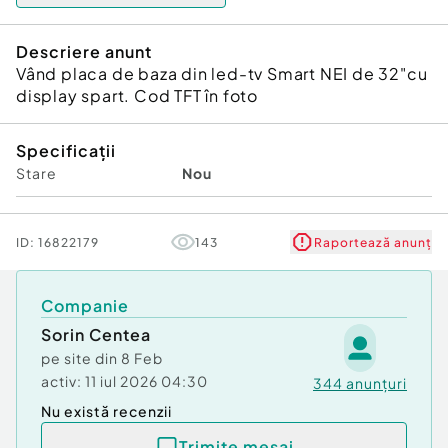
Descriere anunt
Vând placa de baza din led-tv Smart NEI de 32"cu
display spart. Cod TFT în foto
Specificații
Stare
Nou
ID:
16822179
143
Raportează anunț
Companie
Sorin Centea
pe site din
8 Feb
activ:
11 iul 2026 04:30
344
anunțuri
Nu există recenzii
Trimite mesaj