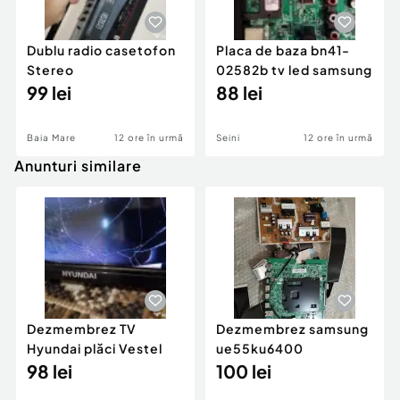
Dublu radio casetofon
Placa de baza bn41-
Stereo
02582b tv led samsung
99 lei
88 lei
Baia Mare
12 ore în urmă
Seini
12 ore în urmă
Anunturi similare
Dezmembrez TV
Dezmembrez samsung
Hyundai plăci Vestel
ue55ku6400
98 lei
100 lei