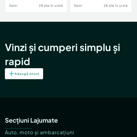
Seini
28 zile în urmă
Seini
28 zile în urmă
Vinzi și cumperi simplu și
rapid
Adaugă anunț
Secțiuni Lajumate
Auto, moto și ambarcațiuni