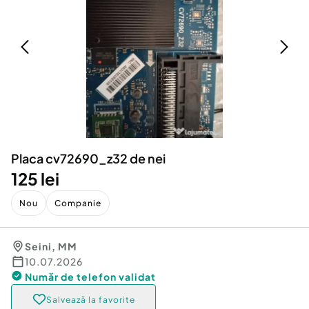
Locuri de munca
Utilaje agricole si industriale
Servicii
Piese auto si accesorii
Animale de companie
Dacia Duster
Afaceri și echipamente profesionale
Inchiriere Bunuri si Vehicule
Placa cv72690_z32 de nei
125 lei
Nou
Companie
Seini
,
MM
10.07.2026
Număr de telefon
validat
Salvează la favorite