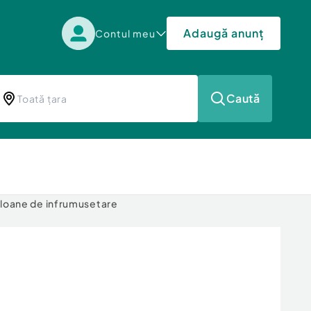
Adaugă anunț
Contul meu
Caută
loane de infrumusetare