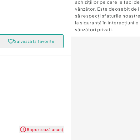
achizițiilor pe care le faci d
vânzător. Este deosebit de 
să respecți sfaturile noastre
la siguranță în interacțiunile
vânzători privați.
Salvează la favorite
Raportează anunț