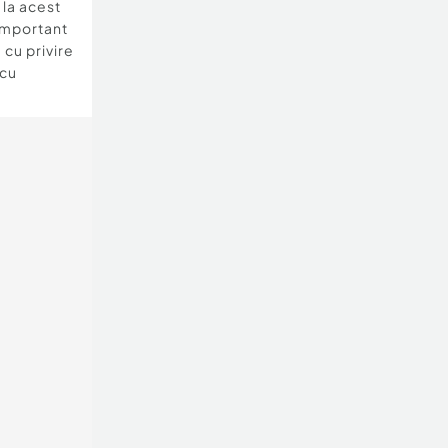
e la acest
important
 cu privire
 cu