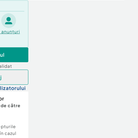
5
anunțuri
ul
alidat
j
lizatorului
or
 de către
epturile
în cazul