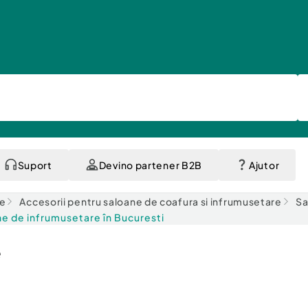
Suport
Devino partener B2B
Ajutor
te
Accesorii pentru saloane de coafura si infrumusetare
Sa
e de infrumusetare în Bucuresti
e