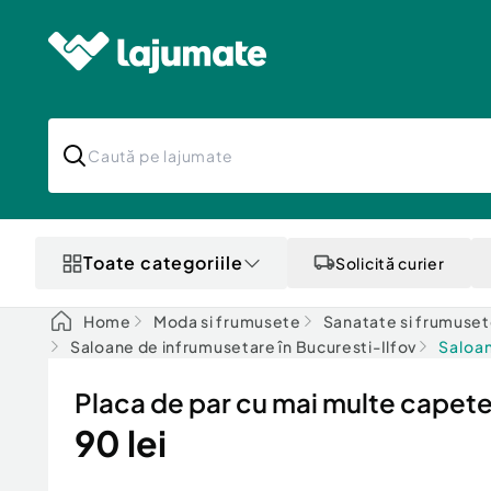
Toate categoriile
Solicită curier
Home
Moda si frumusete
Sanatate si frumuse
Saloane de infrumusetare în Bucuresti-Ilfov
Saloan
Placa de par cu mai multe capet
90 lei