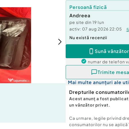
Persoană fizică
Andreea
pe site din
19 Iun
activ:
07 aug 2026 22:05
Nu există recenzii
Sună vânzător
numar de telefon
v
Trimite mesa
Mai multe anunțuri ale uti
Drepturile consumatoril
Acest anunț a fost publicat
un vânzător privat.
Ca urmare, legile privind dr
consumatorilor nu se aplică 