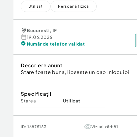
Utilizat
Persoană fizică
Bucuresti
,
IF
19.06.2026
Număr de telefon
validat
Descriere anunt
Stare foarte buna, lipseste un cap inlocuibil
Specificații
Starea
Utilizat
ID:
16875183
Vizualizări:
81