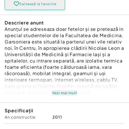
Salvează la favorite
Descriere anunt
Anunțul se adreseaza doar fetelor și se preteazå in
special studentelor de la Facultatea de Medicina.
Garsoniera este situată la parterul unei vile relativ
noi, în Centru, în apropierea clădirii Nicolae Leon a
Universității de Medicină și Farmacie Iași și a
spitalelor, cu intrare separată, are izolatie termica
foarte eficienta (foarte călduroasâ iarna, vara
răcoroasă), mobilat integral, geamuri și uși
interioare termopan, internet wireless, cablu TV,
baie gresie si faianta, frigider, masină de spălat,
plită gaz, gresie nouă , pereți pictați.
Vezi mai mult
Prețul include chiria. Apa rece, caldă și energia
electrică se platesc conform consumului
Specificații
înregistrat de contoarele individuale (numai
An constructie
2011
pentru garsonieră) + caldura pe perioada rece,
Vila se afla la 2 minute de mers pe jos de clădirea