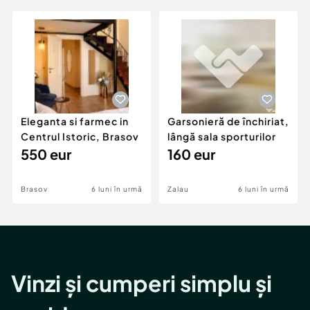
Eleganta si farmec in
Garsonieră de închiriat,
Centrul Istoric, Brasov
lângă sala sporturilor
550 eur
160 eur
Brasov
6 luni în urmă
Zalau
6 luni în urmă
Vinzi și cumperi simplu și