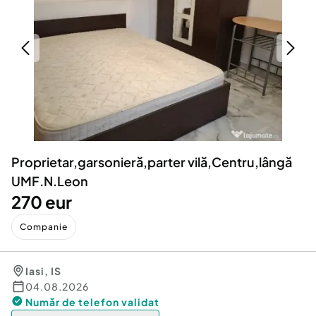
Locuri de munca
Utilaje agricole si industriale
Servicii
Piese auto si accesorii
Animale de companie
Dacia Duster
Afaceri și echipamente profesionale
Inchiriere Bunuri si Vehicule
Proprietar,garsonieră,parter vilă,Centru,lângă
UMF.N.Leon
270 eur
Companie
Iasi
,
IS
04.08.2026
Număr de telefon
validat