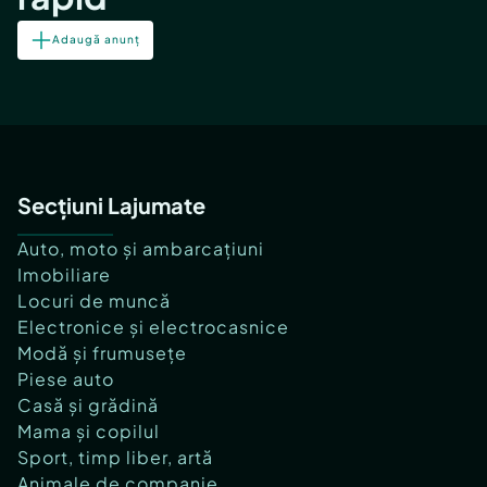
Adaugă anunț
Secțiuni Lajumate
Auto, moto și ambarcațiuni
Imobiliare
Locuri de muncă
Electronice și electrocasnice
Modă și frumusețe
Piese auto
Casă și grădină
Mama și copilul
Sport, timp liber, artă
Animale de companie