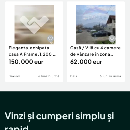
Locuri de munca
Utilaje agricole si industriale
Servicii
Piese auto si accesorii
Animale de companie
Dacia Duster
Afaceri și echipamente profesionale
Inchiriere Bunuri si Vehicule
Eleganta,echipata
Casă / Vilă cu 4 camere
casa A Frame,1.200 mp
de vânzare în zona
teren,deschidere Pia
150.000 eur
Periferie
62.000 eur
Brasov
6 luni în urmă
Bals
6 luni în urmă
Vinzi și cumperi simplu și
rapid