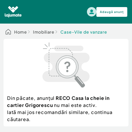
Adaugă anunț
Alege categoria
Home
Imobiliare
Case-Vile de vanzare
Auto, moto si ambarcatiuni
Toate Anunturile
Auto, moto si ambarcatiuni
Imobiliare
Autoturisme
Electronice si electrocasnice
Anvelope si Jante
Casa si gradina
Alege dupa sezon
Piese auto
Scutere - ATV - UTV
Din păcate, anunțul
RECO Casa la cheie in
Mama si copilul
Autoutilitare
cartier Grigorescu
nu mai este activ.
Moda si frumusete
Ambarcatiuni
Iată mai jos recomandări similare, continua
Sport, timp liber, arta
căutarea.
Camioane - Rulote - Remorci
Agro si Industrie
Motociclete